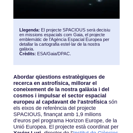
Llegenda:
El projecte SPACIOUS serà decisiu
en missions espacials com Gaia, el projecte
emblemàtic de l’Agència Espacial Europea per
detallar la cartografia estel·lar de la nostra
galàxia.
Crèdits:
ESA/Gaia/DPAC.
Abordar qüestions estratègiques de
recerca en astrofísica, millorar el
coneixement de la nostra galàxia i del
cosmos i impulsar el sector espacial
europeu al capdavant de l’astrofísica
són
els eixos de referència del projecte
SPACIOUS, finançat amb 1,9 milions
d’euros pel programa Horizon Europe, de la
Unió Europea. El projecte està coordinat per
Xavier Luri
, director de l’
Institut de Ciències