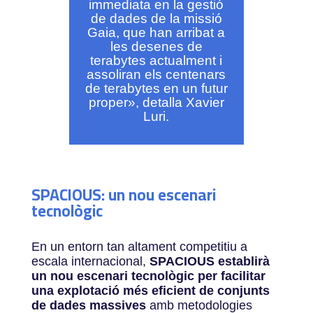
immediata en la gestió
de dades de la missió
Gaia, que han arribat a
les desenes de
terabytes actualment i
assoliran els centenars
de terabytes en un futur
proper», detalla Xavier
Luri.
SPACIOUS: un nou escenari
tecnològic
En un entorn tan altament competitiu a
escala internacional,
SPACIOUS establirà
un nou escenari tecnològic per facilitar
una explotació més eficient de conjunts
de dades massives
amb metodologies