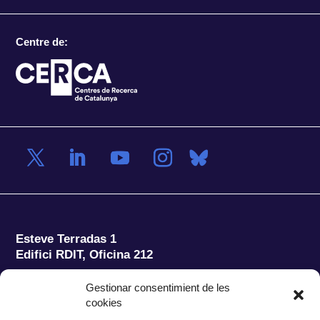
Centre de:
Esteve Terradas 1
Edifici RDIT, Oficina 212
Parc Mediterrani de la Tecnologia (PMT)
Campus
Gestionar consentimient de les
del Baix Llobregat – UPC
cookies
08860 Castelldefels (Barcelona)