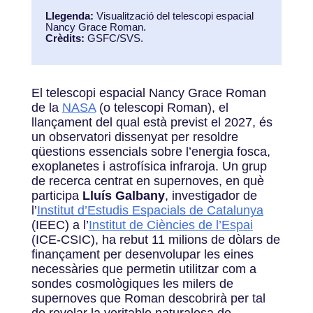
Llegenda:
Visualització del telescopi espacial
Nancy Grace Roman.
Crèdits:
GSFC/SVS.
El telescopi espacial Nancy Grace Roman
de la
NASA
(o telescopi Roman), el
llançament del qual està previst el 2027, és
un observatori dissenyat per resoldre
qüestions essencials sobre l’energia fosca,
exoplanetes i astrofísica infraroja. Un grup
de recerca centrat en supernoves, en què
participa
Lluís Galbany
, investigador de
l’
Institut d’Estudis Espacials de Catalunya
(IEEC) a l’
Institut de Ciències de l’Espai
(ICE-CSIC), ha rebut 11 milions de dòlars de
finançament per desenvolupar les eines
necessàries que permetin utilitzar com a
sondes cosmològiques les milers de
supernoves que Roman descobrirà per tal
de revelar la veritable naturalesa de