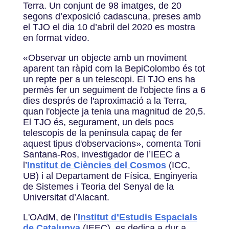
Terra. Un conjunt de 98 imatges, de 20
segons d’exposició cadascuna, preses amb
el TJO el dia 10 d’abril del 2020 es mostra
en format vídeo.
«Observar un objecte amb un moviment
aparent tan ràpid com la BepiColombo és tot
un repte per a un telescopi. El TJO ens ha
permès fer un seguiment de l'objecte fins a 6
dies després de l'aproximació a la Terra,
quan l'objecte ja tenia una magnitud de 20,5.
El TJO és, segurament, un dels pocs
telescopis de la península capaç de fer
aquest tipus d'observacions», comenta Toni
Santana-Ros, investigador de l’IEEC a
l’
Institut de Ciències del Cosmos
(ICC,
UB) i al Departament de Física, Enginyeria
de Sistemes i Teoria del Senyal de la
Universitat d’Alacant.
L'OAdM, de l’
Institut d’Estudis Espacials
de Catalunya
(IEEC), es dedica a dur a