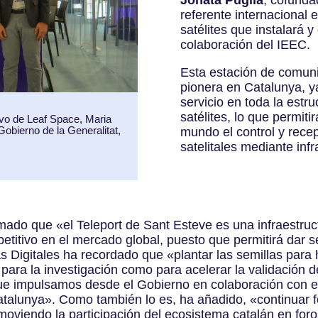
Jonata Puglia
, cofunda
referente internacional
satélites que instalará y
colaboración del IEEC.
Esta estación de comuni
pionera en Catalunya, y
servicio en toda la estru
satélites, lo que permit
ivo de Leaf Space, Maria
 Gobierno de la Generalitat,
mundo el control y recep
satelitales mediante infr
mado que «el Teleport de Sant Esteve es una infraestruc
etitivo en el mercado global, puesto que permitirá dar s
cas Digitales ha recordado que «plantar las semillas para
o para la investigación como para acelerar la validación 
ue impulsamos desde el Gobierno en colaboración con e
Catalunya». Como también lo es, ha añadido, «continuar
romoviendo la participación del ecosistema catalán en f