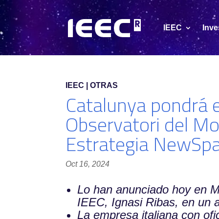
IEEC
Inve
IEEC | OTRAS
Catalunya pondrá e
Observatori del Mo
Estrategia NewSpa
Oct 16, 2024
Lo han anunciado hoy en Milá
IEEC, Ignasi Ribas, en un a
La empresa italiana con ofi