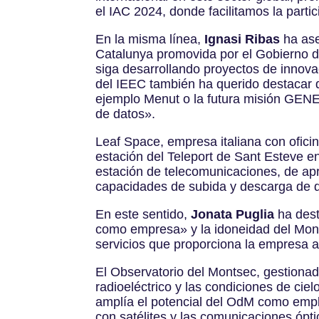
el IAC 2024, donde facilitamos la part
En la misma línea,
Ignasi Ribas
ha ase
Catalunya promovida por el Gobierno de
siga desarrollando proyectos de innovac
del IEEC también ha querido destacar 
ejemplo Menut o la futura misión GENEO-
de datos».
Leaf Space, empresa italiana con oficin
estación del Teleport de Sant Esteve en
estación de telecomunicaciones, de apr
capacidades de subida y descarga de da
En este sentido,
Jonata Puglia
ha dest
como empresa» y la idoneidad del Mont
servicios que proporciona la empresa 
El Observatorio del Montsec, gestionad
radioeléctrico y las condiciones de ciel
amplía el potencial del OdM como empl
con satélites y las comunicaciones ópti