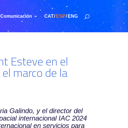
Comunicación
CAT
ESP
ENG
nt Esteve en el
el marco de la
ia Galindo, y el director del
pacial internacional IAC 2024
ternacional en servicios para