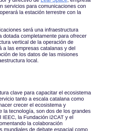
dor y directivo de
Leaf Space
, empresa
 en servicios para comunicaciones con
 operará la estación terrestre con la
caciones será una infraestructura
a dotada completamente para ofrecer
ctura vertical de la operación de
irá a las empresas catalanas y del
ción de los datos de las misiones
aestructura local.
tura clave para capacitar el ecosistema
ervicio tanto a escala catalana como
 hacer crecer el ecosistema y
de la tecnología, son dos de los grandes
l IEEC, la Fundación i2CAT y el
 fomentando la colaboración
oros mundiales de debate espacial como