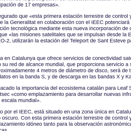
icipación de 17 empresas».
gurado que «esta primera estación terrestre de control y
 la Generalitat en colaboración con el IEEC potenciará
ión tecnológica mediante esta nueva incorporación de cap
que «las misiones satelitales que se impulsan desde la
2, utilizarán la estación del Teleport de Sant Esteve pa
a en Catalunya que ofrece servicios de conectividad sateli
 su red de alcance mundial, que proporciona servicio a sa
oximadamente 4 metros de diámetro de disco, será de tip
tos en la banda S, y de descarga en las bandas X y Ka 
acado la importancia del ecosistema catalán para Leaf
sec «como emplazamiento para desarrollar nuevas infra
a escala mundial».
o por el IEEC, está situado en una zona única en Catalu
o oscuro. Con esta primera estación terrestre de control 
azamiento idóneo tanto para la observación astronómic
cas.