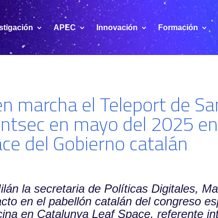
stigación
APEC
Innovación
Formación
n marcha el Teleport de Sa
ntsec en mayo del 2025 en 
ce del Gobierno catalán
n la secretaria de Políticas Digitales, Mar
cto en el pabellón catalán del congreso es
cina en Catalunya Leaf Space, referente in