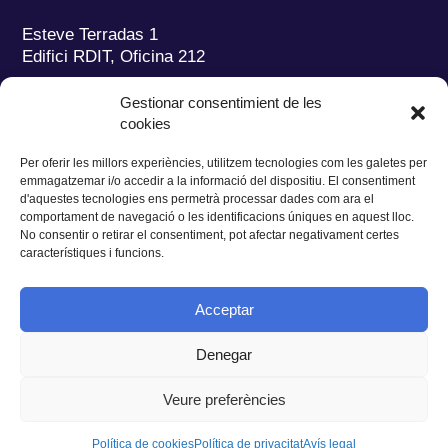
Esteve Terradas 1
Edifici RDIT, Oficina 212
Parc Mediterrani de la Tecnologia (PMT)
Campus
Gestionar consentimient de les
del Baix Llobregat – UPC
cookies
08860 Castelldefels (Barcelona)
Per oferir les millors experiències, utilitzem tecnologies com les galetes per
Tel.:
+34 93 280 2088
emmagatzemar i/o accedir a la informació del dispositiu. El consentiment
Fax:
+34 93 280 6395
d'aquestes tecnologies ens permetrà processar dades com ara el
E-mail:
ieec@ieec.cat
comportament de navegació o les identificacions úniques en aquest lloc.
No consentir o retirar el consentiment, pot afectar negativament certes
característiques i funcions.
CONTACTE
Acceptar
Denegar
Privacitat
|
Avís legal
|
Cookies
Veure preferències
Disseny web
Ruiz Stinga Studio
| Desenvolupament tècnic
Ixole
Política de cookies
Política de privacitat
Avís legal