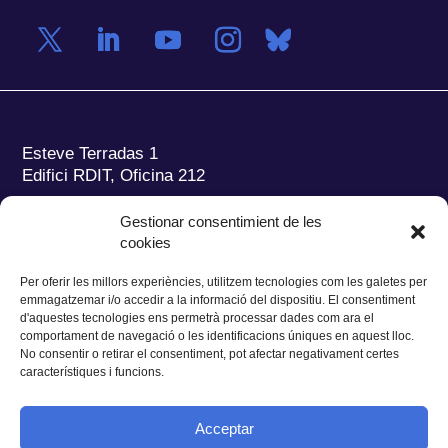
Esteve Terradas 1
Edifici RDIT, Oficina 212
Parc Mediterrani de la Tecnologia (PMT)
Campus
Gestionar consentimient de les
del Baix Llobregat – UPC
cookies
08860 Castelldefels (Barcelona)
Per oferir les millors experiències, utilitzem tecnologies com les galetes per
Tel.:
+34 93 280 2088
emmagatzemar i/o accedir a la informació del dispositiu. El consentiment
Fax:
+34 93 280 6395
d'aquestes tecnologies ens permetrà processar dades com ara el
E-mail:
ieec@ieec.cat
comportament de navegació o les identificacions úniques en aquest lloc.
No consentir o retirar el consentiment, pot afectar negativament certes
característiques i funcions.
CONTACTE
Acceptar