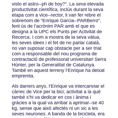
visto el astro-­‐ph de hoy?”. La seva elevada
productivitat científica, inclús durant la seva
etapa com a vice-­‐rector, li van fer rebre el
sobrenom de “Enrique Garcia-­‐PARBerro”,
fent ús de l’acrònim PAR amb el que es
designa a la UPC els Punts per Activitat de
Recerca. I com a mostra de la seva vàlua,
les seves idees i el fet de no parlar català,
no van suposar cap obstacle per a ser triat
com a responsable del nou programa de
contractació de professorat universitari Serra
Húnter, per la Generalitat de Catalunya.
També en aquest terreny l’Enrique ha deixat
empremta.
Als darrers anys, l’Enrique va intercanviar el
càrrec de Vice per la bici, activitat a la què
també s’hi va dedicar en cos i ànima i
gràcies a la qual va arribar a aprimar-­‐se 40
kg, sense que això afectés ni un xic a les
seves neurones. A banda de la bicicleta, era