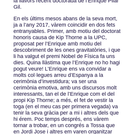
la llavors recent doctorada de l’Enrique Pilar
Gil.
En els últims mesos abans de la seva mort,
ja a l’any 2017, vàrem coincidir en dos fets
entranyables. Primer, amb motiu del doctorat
honoris causa de Kip Thorne a la UPC,
proposat per l’Enrique amb motiu del
descobriment de les ones gravitatòries, i que
li ha valgut el premi Nobel de Física fa uns
dies. Quina llàstima que l’Enrique no ho hagi
pogut veure! L’Enrique ens va convidar a
molts col·legues arreu d’Espanya a la
cerimònia d’investidura; va ser una
cerimònia emotiva, amb uns discursos molt
interessants, tan el de l’Enrique com el del
propi Kip Thorne; a més, el fet de vestir la
toga (en el meu cas per primera vegada) va
tenir la seva gràcia per a mi i altres dels que
hi érem. Poc temps després, ens vàrem
tornar a trobar, en un congrés a Tossa que
en Jordi Jose i altres em varen organitzar