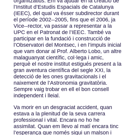
organitzatius. Em va ajudar en la creació de
l’Institut d’Estudis Espacials de Catalunya
(IEEC), del qual va ésser subdirector durant
el període 2002-­‐2005, fins que el 2006, ja
Vice-­‐rector, va passar a representar a la
UPC en el Patronat de l’IEEC. També va
participar en la fundació i construcció de
l’Observatori del Montsec, i en l’impuls inicial
que vam donar al Prof. Alberto Lobo, un altre
malaguanyat científic, col·lega i amic,
perquè el nostre institut estigués present a la
gran aventura científica del segle XXI, la
detecció de les ones gravitacionals i el
naixement de l’Astronomia gravitatòria.
Sempre vaig trobar en ell el bon consell
independent i lleial.
Va morir en un desgraciat accident, quan
estava a la plenitud de la seva carrera
professional i vital. Encara no ho he
assimilat. Quan em llevo al matí encara tinc
l’esperança que només sigui un malson i