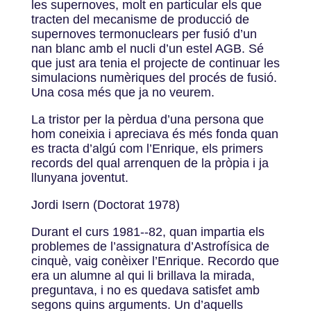
les supernoves, molt en particular els que
tracten del mecanisme de producció de
supernoves termonuclears per fusió d’un
nan blanc amb el nucli d’un estel AGB. Sé
que just ara tenia el projecte de continuar les
simulacions numèriques del procés de fusió.
Una cosa més que ja no veurem.
La tristor per la pèrdua d’una persona que
hom coneixia i apreciava és més fonda quan
es tracta d’algú com l’Enrique, els primers
records del qual arrenquen de la pròpia i ja
llunyana joventut.
Jordi Isern (Doctorat 1978)
Durant el curs 1981-­‐82, quan impartia els
problemes de l’assignatura d’Astrofísica de
cinquè, vaig conèixer l’Enrique. Recordo que
era un alumne al qui li brillava la mirada,
preguntava, i no es quedava satisfet amb
segons quins arguments. Un d’aquells