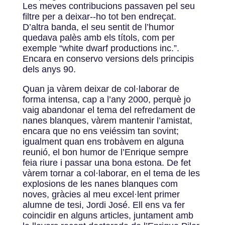
Les meves contribucions passaven pel seu
filtre per a deixar-­‐ho tot ben endreçat.
D’altra banda, el seu sentit de l’humor
quedava palès amb els títols, com per
exemple “white dwarf productions inc.”.
Encara en conservo versions dels principis
dels anys 90.
Quan ja vàrem deixar de col·laborar de
forma intensa, cap a l’any 2000, perquè jo
vaig abandonar el tema del refredament de
nanes blanques, vàrem mantenir l’amistat,
encara que no ens veiéssim tan sovint;
igualment quan ens trobàvem en alguna
reunió, el bon humor de l’Enrique sempre
feia riure i passar una bona estona. De fet
vàrem tornar a col·laborar, en el tema de les
explosions de les nanes blanques com
noves, gràcies al meu excel·lent primer
alumne de tesi, Jordi José. Ell ens va fer
coincidir en alguns articles, juntament amb