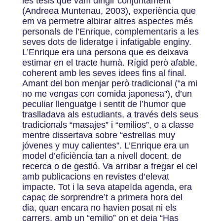
les tesis que vam dirigir conjuntament
(Andreea Muntenau, 2003), experiència que
em va permetre albirar altres aspectes més
personals de l’Enrique, complementaris a les
seves dots de lideratge i infatigable enginy.
L’Enrique era una persona que es deixava
estimar en el tracte humà. Rígid però afable,
coherent amb les seves idees fins al final.
Amant del bon menjar però tradicional (“a mi
no me vengas con comida japonesa”), d’un
peculiar llenguatge i sentit de l’humor que
traslladava als estudiants, a través dels seus
tradicionals “masajes” i “emilios”, o a classe
mentre dissertava sobre “estrellas muy
jóvenes y muy calientes”. L’Enrique era un
model d’eficiència tan a nivell docent, de
recerca o de gestió. Va arribar a fregar el cel
amb publicacions en revistes d’elevat
impacte. Tot i la seva atapeïda agenda, era
capaç de sorprendre’t a primera hora del
dia, quan encara no havien posat ni els
carrers, amb un “emilio” on et deia “Has