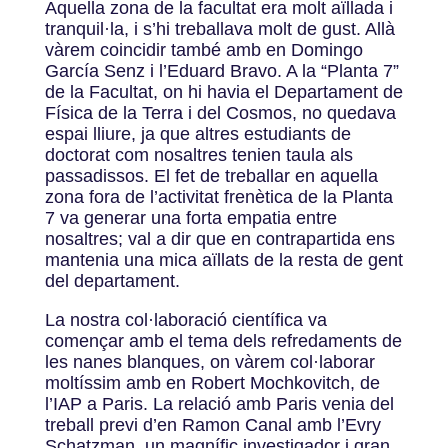
Aquella zona de la facultat era molt aïllada i
tranquil·la, i s’hi treballava molt de gust. Allà
vàrem coincidir també amb en Domingo
García Senz i l’Eduard Bravo. A la “Planta 7”
de la Facultat, on hi havia el Departament de
Física de la Terra i del Cosmos, no quedava
espai lliure, ja que altres estudiants de
doctorat com nosaltres tenien taula als
passadissos. El fet de treballar en aquella
zona fora de l’activitat frenètica de la Planta
7 va generar una forta empatia entre
nosaltres; val a dir que en contrapartida ens
mantenia una mica aïllats de la resta de gent
del departament.
La nostra col·laboració científica va
començar amb el tema dels refredaments de
les nanes blanques, on vàrem col·laborar
moltíssim amb en Robert Mochkovitch, de
l’IAP a Paris. La relació amb Paris venia del
treball previ d’en Ramon Canal amb l’Evry
Schatzman, un magnífic investigador i gran