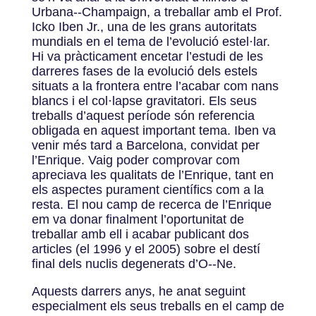
Urbana-­‐Champaign, a treballar amb el Prof.
Icko Iben Jr., una de les grans autoritats
mundials en el tema de l’evolució estel·lar.
Hi va pràcticament encetar l’estudi de les
darreres fases de la evolució dels estels
situats a la frontera entre l’acabar com nans
blancs i el col·lapse gravitatori. Els seus
treballs d’aquest període són referencia
obligada en aquest important tema. Iben va
venir més tard a Barcelona, convidat per
l’Enrique. Vaig poder comprovar com
apreciava les qualitats de l’Enrique, tant en
els aspectes purament científics com a la
resta. El nou camp de recerca de l’Enrique
em va donar finalment l’oportunitat de
treballar amb ell i acabar publicant dos
articles (el 1996 y el 2005) sobre el destí
final dels nuclis degenerats d’O-­‐Ne.
Aquests darrers anys, he anat seguint
especialment els seus treballs en el camp de