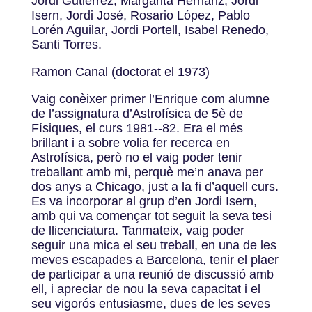
Jordi Gutiérrez, Margarita Hernanz, Jordi
Isern, Jordi José, Rosario López, Pablo
Lorén Aguilar, Jordi Portell, Isabel Renedo,
Santi Torres.
Ramon Canal (doctorat el 1973)
Vaig conèixer primer l’Enrique com alumne
de l’assignatura d’Astrofísica de 5è de
Físiques, el curs 1981-­‐82. Era el més
brillant i a sobre volia fer recerca en
Astrofísica, però no el vaig poder tenir
treballant amb mi, perquè me’n anava per
dos anys a Chicago, just a la fi d’aquell curs.
Es va incorporar al grup d’en Jordi Isern,
amb qui va començar tot seguit la seva tesi
de llicenciatura. Tanmateix, vaig poder
seguir una mica el seu treball, en una de les
meves escapades a Barcelona, tenir el plaer
de participar a una reunió de discussió amb
ell, i apreciar de nou la seva capacitat i el
seu vigorós entusiasme, dues de les seves