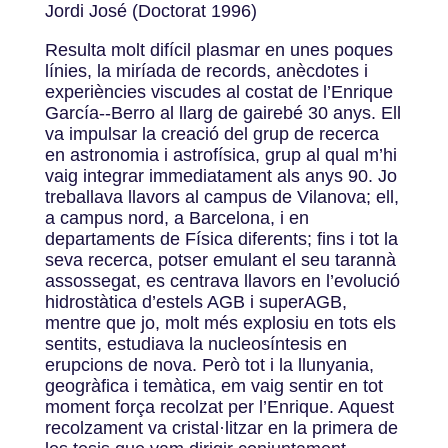
Jordi José (Doctorat 1996)
Resulta molt difícil plasmar en unes poques
línies, la miríada de records, anècdotes i
experiències viscudes al costat de l’Enrique
García-­‐Berro al llarg de gairebé 30 anys. Ell
va impulsar la creació del grup de recerca
en astronomia i astrofísica, grup al qual m’hi
vaig integrar immediatament als anys 90. Jo
treballava llavors al campus de Vilanova; ell,
a campus nord, a Barcelona, i en
departaments de Física diferents; fins i tot la
seva recerca, potser emulant el seu tarannà
assossegat, es centrava llavors en l’evolució
hidrostàtica d’estels AGB i superAGB,
mentre que jo, molt més explosiu en tots els
sentits, estudiava la nucleosíntesis en
erupcions de nova. Però tot i la llunyania,
geogràfica i temàtica, em vaig sentir en tot
moment força recolzat per l’Enrique. Aquest
recolzament va cristal·litzar en la primera de