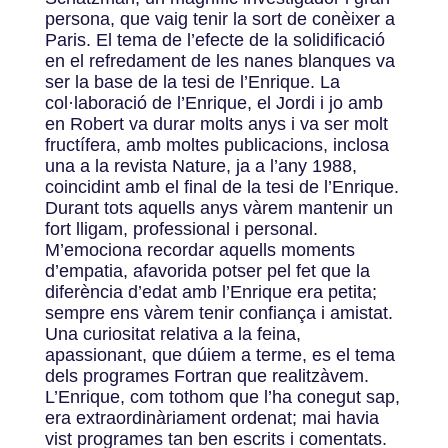
persona, que vaig tenir la sort de conèixer a
Paris. El tema de l’efecte de la solidificació
en el refredament de les nanes blanques va
ser la base de la tesi de l’Enrique. La
col·laboració de l’Enrique, el Jordi i jo amb
en Robert va durar molts anys i va ser molt
fructífera, amb moltes publicacions, inclosa
una a la revista Nature, ja a l’any 1988,
coincidint amb el final de la tesi de l’Enrique.
Durant tots aquells anys vàrem mantenir un
fort lligam, professional i personal.
M’emociona recordar aquells moments
d’empatia, afavorida potser pel fet que la
diferència d’edat amb l’Enrique era petita;
sempre ens vàrem tenir confiança i amistat.
Una curiositat relativa a la feina,
apassionant, que dúiem a terme, es el tema
dels programes Fortran que realitzàvem.
L’Enrique, com tothom que l’ha conegut sap,
era extraordinàriament ordenat; mai havia
vist programes tan ben escrits i comentats.