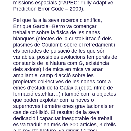
missions espacials (FAPEC: Fully Adaptive
Prediction Error Code – 2009).
Pel que fa a la seva recerca científica,
Enrique García-­‐Berro va començar
treballant sobre la física de les nanes
blanques (efectes de la cristal·lització dels
plasmes de Coulomb sobre el refredament i
els períodes de pulsació de les que són
variables, possibles evolucions temporals de
constants de la Natura com G, existència
dels axions) i de mica en mica va anar
ampliant el camp d’acció sobre les
propietats col·lectives de les nanes com a
eines d’estudi de la Galàxia (edat, ritme de
formació estel·lar…) i també com a objectes
que poden explotar com a noves o
supernoves i emetre ones gravitacionals en
cas de col·lisió. El resultat de la seva
dedicació i capacitat inesgotable de treball
es va traduir en més de 300 articles, 3 d’ells
a la revista Nature, va dirigir 14 Tesi