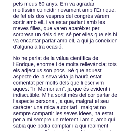
pels meus 60 anys. Em va agradar
moltíssim coincidir novament amb l’Enrique;
de fet els dos vespres del congrés vàrem
sortir amb ell, i va estar parlant amb les
meves filles, que varen aparèixer per
sorpresa un dels dies; sé per elles que els hi
va encantar parlar amb ell, a qui ja coneixien
d’alguna altra ocasió.
No he parlat de la vàlua científica de
l‘Enrique, enorme i de molta rellevància; tots
els adjectius son pocs. Sé que aquest
aspecte de la seva vida ja haurà estat
comentat per molts dels que li escrivim
aquest “In Memoriam”, ja que és evident i
indiscutible. M’ha sortit més del cor parlar de
l’aspecte personal, ja que, malgrat el seu
caràcter una mica autoritari i malgrat no
sempre compartir les seves idees, ha estat
per a mi sempre un referent i amic, amb qui
sabia que podia comptar i a qui realment