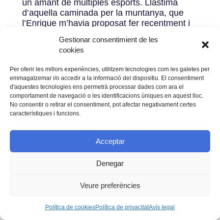
un amant de múltiples esports. Llàstima
d’aquella caminada per la muntanya, que
l’Enrique m’havia proposat fer recentment i
que mai vam tenir oportunitat de realitzar.
Gestionar consentimient de les
També em queda el regust amarg d’haver-­‐
cookies
nos deixat als 58 anys, a les portes dels 60.
M’hagués encantat participar en el congrés
Per oferir les millors experiències, utilitzem tecnologies com les galetes per
aniversari que ben segur haguéssim
emmagatzemar i/o accedir a la informació del dispositiu. El consentiment
organitzat tots en el seu honor. Se’n va un
d'aquestes tecnologies ens permetrà processar dades com ara el
dels grans i el buit que deixa enrere és dels
comportament de navegació o les identificacions úniques en aquest lloc.
que costarà d’emplenar.
No consentir o retirar el consentiment, pot afectar negativament certes
característiques i funcions.
Josep Guerrero (Doctorat 2001)
Acceptar
Potser m’equivoqui però, d’entre tots els
doctorands de l’Enrique, crec que vaig ser
Denegar
qui va tenir menys relació amb ell. Les
circumstàncies laborals i acadèmiques en
que em trobava l’any 2000 no feien gens
Veure preferències
fàcil treballar en la tesi i només podia
dedicar-­‐hi temps amb comptagotes. No
Política de cookies
Política de privacitat
Avís legal
amagaré que més d’un cop em vaig