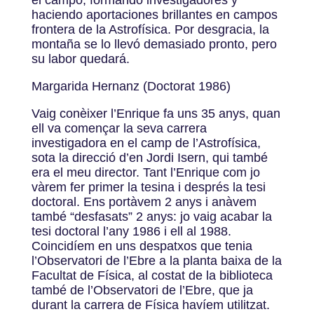
el campo, formando investigadores y
haciendo aportaciones brillantes en campos
frontera de la Astrofísica. Por desgracia, la
montaña se lo llevó demasiado pronto, pero
su labor quedará.
Margarida Hernanz (Doctorat 1986)
Vaig conèixer l’Enrique fa uns 35 anys, quan
ell va començar la seva carrera
investigadora en el camp de l’Astrofísica,
sota la direcció d’en Jordi Isern, qui també
era el meu director. Tant l’Enrique com jo
vàrem fer primer la tesina i després la tesi
doctoral. Ens portàvem 2 anys i anàvem
també “desfasats” 2 anys: jo vaig acabar la
tesi doctoral l’any 1986 i ell al 1988.
Coincidíem en uns despatxos que tenia
l’Observatori de l’Ebre a la planta baixa de la
Facultat de Física, al costat de la biblioteca
també de l’Observatori de l’Ebre, que ja
durant la carrera de Física havíem utilitzat.