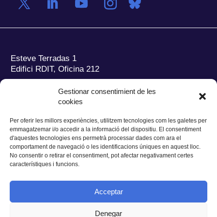
Esteve Terradas 1
Edifici RDIT, Oficina 212
Parc Mediterrani de la Tecnologia (PMT)
Campus
Gestionar consentimient de les
del Baix Llobregat – UPC
cookies
08860 Castelldefels (Barcelona)
Per oferir les millors experiències, utilitzem tecnologies com les galetes per
Tel.:
+34 93 280 2088
emmagatzemar i/o accedir a la informació del dispositiu. El consentiment
Fax:
+34 93 280 6395
d'aquestes tecnologies ens permetrà processar dades com ara el
E-mail:
ieec@ieec.cat
comportament de navegació o les identificacions úniques en aquest lloc.
No consentir o retirar el consentiment, pot afectar negativament certes
característiques i funcions.
CONTACTE
Acceptar
Denegar