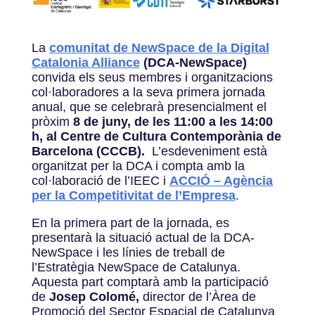
La
comunitat de NewSpace de la Digital
Catalonia Alliance
(DCA-NewSpace)
convida els seus membres i organitzacions
col·laboradores a la seva primera jornada
anual, que se celebrarà presencialment el
pròxim
8 de juny, de les 11:00 a les 14:00
h, al Centre de Cultura Contemporània de
Barcelona (CCCB).
L’esdeveniment està
organitzat per la DCA i compta amb la
col·laboració de l’IEEC i
ACCIÓ – Agència
per la Competitivitat de l’Empresa
.
En la primera part de la jornada, es
presentarà la situació actual de la DCA-
NewSpace i les línies de treball de
l’Estratègia NewSpace de Catalunya.
Aquesta part comptarà amb la participació
de
Josep Colomé,
director de l’Àrea de
Promoció del Sector Espacial de Catalunya