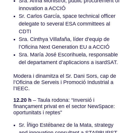
Sra. Anna Monistrol, public procurement of
innovation a ACCIÓ
Sr. Carlos García, space technical officer
delegate to several ESA committees al
CDTI
Sra. Cinthya Villafaña, líder d’equip de
l’Oficina Next Generation EU a ACCIÓ
Sra. María José Escorihuela, responsable
del departament d’aplicacions a isardSAT.
Modera i dinamitza el Sr. Dani Sors, cap de
l’Oficina de Serveis i Promoció Industrial a
l’IEEC.
12.20 h
– Taula rodona: “Inversió i
finançament privat en el sector NewSpace:
oportunitats i reptes”
Sr. Íñigo Estébanez de la Mata, strategy
and innovation consultant a STARBURST