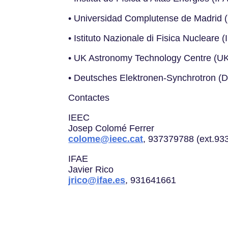
• Universidad Complutense de Madrid
• Istituto Nazionale di Fisica Nucleare (
• UK Astronomy Technology Centre (U
• Deutsches Elektronen-Synchrotron (
Contactes
IEEC
Josep Colomé Ferrer
colome@ieec.cat
, 937379788 (ext.93
IFAE
Javier Rico
jrico@ifae.es
, 931641661