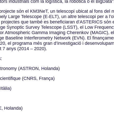
ors industrials com la logística, la robótica o el BigData”
 projecte són el KM3NeT, un telescopi ubicat al fons del 
ely Large Telescope (E-ELT), un altre telescopi per a l’o
, projectes que també es beneficiaran d’ASTERICS són e
 Large Synoptic Survey Telescope (LSST), el Low Frequen
jor Atmospheric Gamma Imaging Cherenkov (MAGIC), el 
ge Baseline Interferometry Network (EVN). El finançamen
20, el programa més gran d’investigació i desenvolupa
t 7 anys (2014 – 2020).
S:
 Astronomy (ASTRON, Holanda)
Scientifique (CNRS, França)
Itàlia)
VE, Holanda)