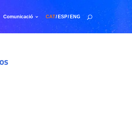
Comunicació
CAT
ESP
ENG
ros