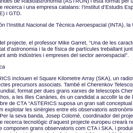
 Holandès de Radioastronomia (ASTRON) i està format per 
de recerca i una empresa catalans: l’Institut d’Estudis 
AE) i GTD.
són l’Institut Nacional de Tècnica Aeroespacial (INTA), la
 del projecte, el professor Mike Garret, “Una de les cara
t d’astronomia i la de física de partícules treballant ju
t amb indústries i empreses del sector aeroespacial”.
ica
RICS inclouen el Square Kilometre Array (SKA), un radio
ojectes precursors associats. També el Cherenkov Telesco
undial, format per dues grans xarxes de telescopis Che
s, a les Illes Canàries, és un candidat a accollir la de 
embre de CTA “ASTERICS suposa un gran salt conceptual 
m explotar les sinèrgies entre els observatoris astronòm
Per la seva banda, Josep Colomé, coordinador del proje
e recerca tecnològic d’aquest projecte europeu crearà 
que componen grans observatoris com CTA i SKA, i produ