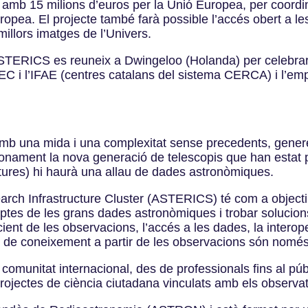
 amb 15 milions d’euros per la Unió Europea, per coordina
opea. El projecte també farà possible l’accés obert a 
millors imatges de l’Univers.
STERICS es reuneix a Dwingeloo (Holanda) per celebrar l’
EEC i l’IFAE (centres catalans del sistema CERCA) i l’e
amb una mida i una complexitat sense precedents, genere
cionament la nova generació de telescopis que han estat 
tures) hi haurà una allau de dades astronòmiques.
ch Infrastructure Cluster (ASTERICS) té com a objectiu
reptes de les grans dades astronòmiques i trobar soluci
cient de les observacions, l’accés a les dades, la interope
ó de coneixement a partir de les observacions són només
munitat internacional, des de professionals fins al públ
 projectes de ciència ciutadana vinculats amb els observ