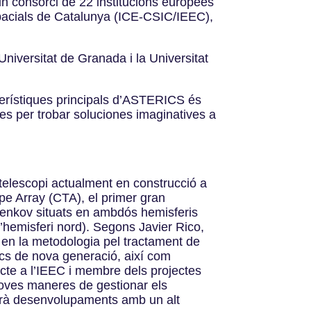
un consorci de 22 institucions europees
Espacials de Catalunya (ICE-CSIC/IEEC),
 Universitat de Granada i la Universitat
cterístiques principals d’ASTERICS és
ntes per trobar soluciones imaginatives a
telescopi actualment en construcció a
pe Array (CTA), el primer gran
renkov situats en ambdós hemisferis
l’hemisferi nord). Segons Javier Rico,
en la metodologia pel tractament de
ics de nova generació, així com
cte a l’IEEC i membre dels projectes
noves maneres de gestionar els
irà desenvolupaments amb un alt