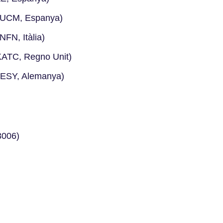
 (UCM, Espanya)
INFN, Itàlia)
KATC, Regno Unit)
DESY, Alemanya)
3006)