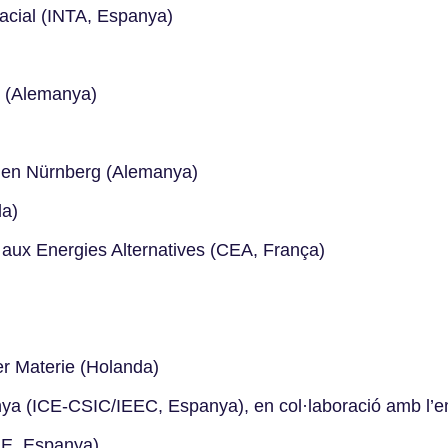
pacial (INTA, Espanya)
g (Alemanya)
angen Nürnberg (Alemanya)
da)
 aux Energies Alternatives (CEA, França)
r Materie (Holanda)
alunya (ICE-CSIC/IEEC, Espanya), en col·laboració amb 
FAE, Espanya)