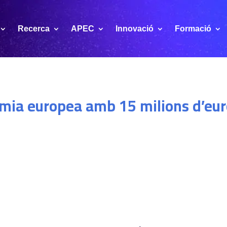
Recerca
APEC
Innovació
Formació
omia europea amb 15 milions d’eu