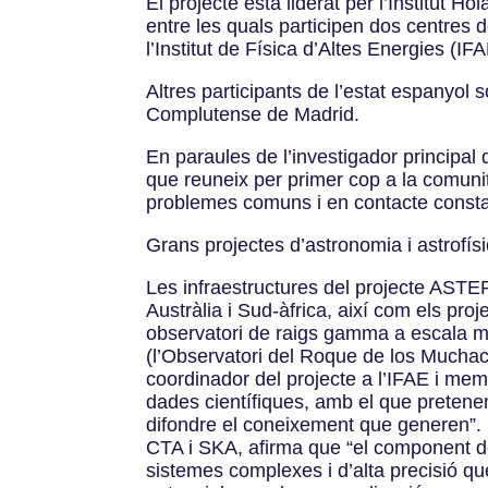
El projecte està liderat per l’Institut
entre les quals participen dos centres 
l’Institut de Física d’Altes Energies (IF
Altres participants de l’estat espanyol 
Complutense de Madrid.
En paraules de l’investigador principal
que reuneix per primer cop a la comunita
problemes comuns i en contacte constan
Grans projectes d’astronomia i astrofís
Les infraestructures del projecte ASTE
Austràlia i Sud-àfrica, així com els pr
observatori de raigs gamma a escala m
(l’Observatori del Roque de los Muchacho
coordinador del projecte a l’IFAE i m
dades científiques, amb el que pretene
difondre el coneixement que generen”. 
CTA i SKA, afirma que “el component d
sistemes complexes i d’alta precisió 