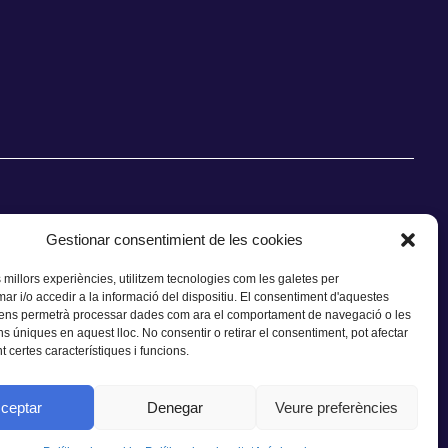
Gestionar consentimient de les cookies
s millors experiències, utilitzem tecnologies com les galetes per
CONTACTE
 i/o accedir a la informació del dispositiu. El consentiment d'aquestes
 ens permetrà processar dades com ara el comportament de navegació o les
ns úniques en aquest lloc. No consentir o retirar el consentiment, pot afectar
 certes característiques i funcions.
ceptar
Denegar
Veure preferències