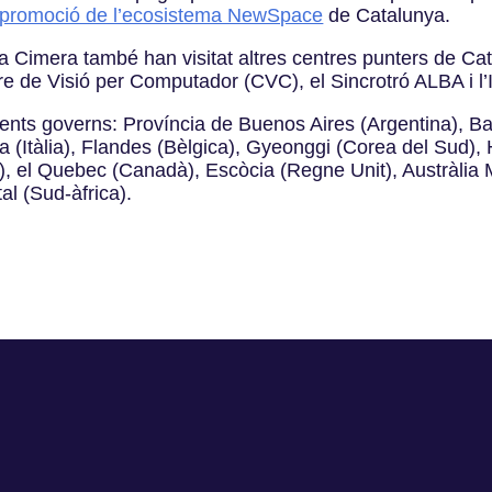
promoció de l’ecosistema NewSpace
de Catalunya.
la Cimera també han visitat altres centres punters de Ca
 de Visió per Computador (CVC), el Sincrotró ALBA i l’I
üents governs: Província de Buenos Aires (Argentina), B
 (Itàlia), Flandes (Bèlgica), Gyeonggi (Corea del Sud)
), el Quebec (Canadà), Escòcia (Regne Unit), Austràlia M
al (Sud-àfrica).