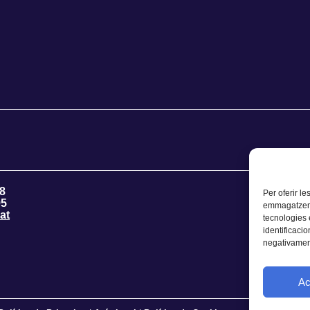
8
Per oferir le
95
emmagatzemar
at
tecnologies
identificacio
negativament
Ac