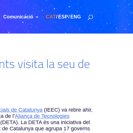
Comunicació
CAT
ESP
ENG
ts visita la seu de
acials de Catalunya
(IEEC) va rebre ahir,
a de l’
Aliança de Tecnologies
(DETA). La DETA és una iniciativa del
t de Catalunya que agrupa 17 governs