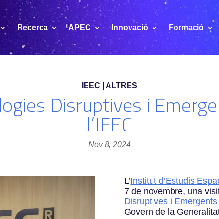
Recerca
APEC
Innovació
Formació
IEEC | ALTRES
logies Disruptives i Emergen
l’IEEC
Nov 8, 2024
L’
Institut d’Estudis Esp
7 de novembre, una visit
Disruptives i Emergents
Govern de la Generalita