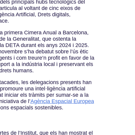
els principals hubs tecnològics del
articula al voltant de cinc eixos de
gència Artificial, Drets digitals,
ace.
la primera Cimera Anual a Barcelona,
e la Generalitat, que ostenta la
 la DETA durant els anys 2024 i 2025.
 novembre s’ha debatut sobre l’ús ètic
ents i com treure’n profit en favor de la
port a la indústria local i preservant els
 drets humans.
acades, les delegacions presents han
romoure una intel·ligència artificial
at iniciar els tràmits per sumar-se a la
niciativa de l’
Agència Espacial Europea
ns espacials sostenibles.
es de l’Institut, que els han mostrat el