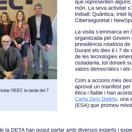
que representen alguns d
món. La seva activitat s’
treball: Quàntica, Intel·li
Ciberseguretat i NewSp
La visita s’emmarca en 
organitzada pel Govern d
presidència rotatòria de
Durant els dies 6 i 7 de
de les tecnologies emerg
ciutadania, tot donant su
valors democràtics i els
Com a accions més dest
aprovat un manifest per p
itar l’IEEC la tarda del 7
ètica i fiable i han acord
Carta Zero Debris
, una i
(ESA) que promou missio
de la DETA han pogut parlar amb diversos experts i expert