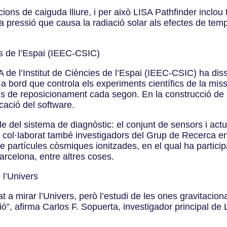
ions de caiguda lliure, i per això LISA Pathfinder incl
 la pressió que causa la radiació solar als efectes de te
es de l’Espai (IEEC-CSIC)
 de l’Institut de Ciències de l’Espai (IEEC-CSIC) ha diss
 bord que controla els experiments científics de la missi
es de reposicionament cada segon. En la construcció de
cació del software.
del sistema de diagnòstic: el conjunt de sensors i actuado
n col·laborat també investigadors del Grup de Recerca en
 partícules còsmiques ionitzades, en el qual ha participat
arcelona, entre altres coses.
 l’Univers
a mirar l’Univers, però l’estudi de les ones gravitaciona
ió”, afirma Carlos F. Sopuerta, investigador principal de L