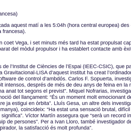
ancesa)
çada aquest matí a les 5:04h (hora central europea) des
 francesa).
un coet Vega, i set minuts més tard ha estat propulsat ca
parat del mòdul propulsor i ha establert contacte amb èx
 de l’Institut de Ciències de l’Espai (IEEC-CSIC), que 
 Gravitacional-LISA d’aquest institut ha creat l’ordinado
 el software de control d’ambdós. Carlos F. Sopuerta, invest
 intensos, després de més de deu anys de feina en la mis
 ha anat tot segons el previst”. Miquel Nofrarias, investi
moció del llançament: “És un moment molt emocionant de
re ja estigui en òrbita”. Lluís Gesa, un altre dels invest
nya), coincideix: “Ha estat una sensació brutal, difícil 
ue significa”. Víctor Martín assegura que “serà un record i
uip de persones”. Per a Ivan Lloro, també investigador d
spirador, la satisfacció és molt profunda”.