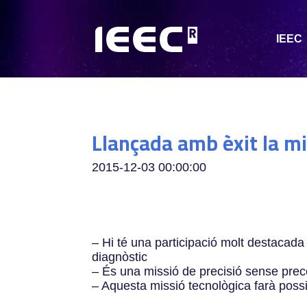
IEEC
Llançada amb èxit la mi
2015-12-03 00:00:00
– Hi té una participació molt destacada 
diagnòstic
– És una missió de precisió sense preced
– Aquesta missió tecnològica farà possib