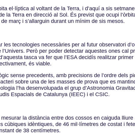
a el·líptica al voltant de la Terra, i d’aquí a sis setmane
la Terra en direcció al Sol. És previst que ocupi l’òrbita 
 de març i s’allarguin durant un mínim de sis mesos.
r les tecnologies necessàries per al futur observatori d’
de l’Univers. Però per poder detectar aquestes ones cal 
at d’aquesta tasca va fer que l’ESA decidís realitzar prim
ectivament, és viable.
gic sense precedents, amb precisions de l’ordre dels pic
 bacteri sobre una de les masses de prova que es mantindr
nologia l’ha desenvolupada el grup d’Astronomia Gravitaci
Estudis Espacials de Catalunya (IEEC) i el CSIC.
l mesurar la distància entre dos cossos en caiguda lliure
úbiques idèntiques, de 46 mil·límetres de costat i fetes 
onstant de 38 centímetres.