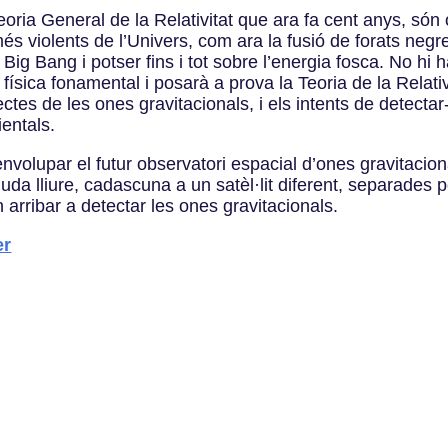
eoria General de la Relativitat que ara fa cent anys, són o
 violents de l’Univers, com ara la fusió de forats negre
ig Bang i potser fins i tot sobre l’energia fosca. No hi
a física fonamental i posarà a prova la Teoria de la Relat
tes de les ones gravitacionals, i els intents de detectar-
ientals.
volupar el futur observatori espacial d’ones gravitaciona
a lliure, cadascuna a un satèl·lit diferent, separades p
arribar a detectar les ones gravitacionals.
er