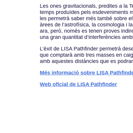
Les ones gravitacionals, predites a la T
temps produïdes pels esdeveniments més
les permetrà saber més també sobre el B
àrees de l’astrofísica, la cosmologia i l
ara, però, només es tenen proves indirec
una gran quantitat d’interferències amb
L’èxit de LISA Pathfinder permetrà desen
que comptarà amb tres masses en caigud
amb aquestes distàncies que es podran 
Més informació sobre LISA Pathfind
Web oficial de LISA Pathfinder