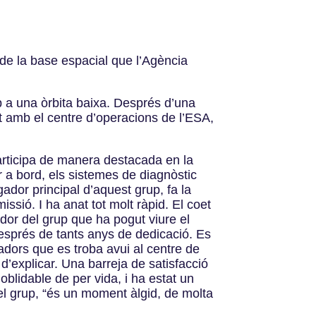
 de la base espacial que l’Agència
p a una òrbita baixa. Després d’una
it amb el centre d’operacions de l’ESA,
participa de manera destacada en la
r a bord, els sistemes de diagnòstic
igador principal d’aquest grup, fa la
sió. I ha anat tot molt ràpid. El coet
gador del grup que ha pogut viure el
sprés de tants anys de dedicació. Es
igadors que es troba avui al centre de
d’explicar. Una barreja de satisfacció
noblidable de per vida, i ha estat un
el grup, “és un moment àlgid, de molta