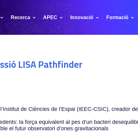
Recerca
APEC
Innovació
Formació
ssió LISA Pathfinder
l’Institut de Ciències de l’Espai (IEEC-CSIC), creador de
ents: la força equivalent al pes d’un bacteri desequilibr
le el futur observatori d’ones gravitacionals