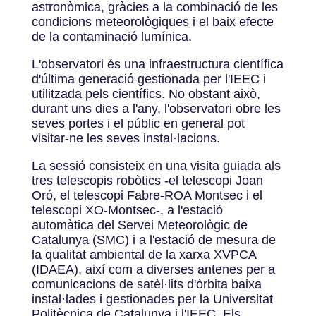
astronòmica, gràcies a la combinació de les
condicions meteorològiques i el baix efecte
de la contaminació lumínica.
L'observatori és una infraestructura científica
d'última generació gestionada per l'IEEC i
utilitzada pels científics. No obstant això,
durant uns dies a l'any, l'observatori obre les
seves portes i el públic en general pot
visitar-ne les seves instal·lacions.
La sessió consisteix en una visita guiada als
tres telescopis robòtics -el telescopi Joan
Oró, el telescopi Fabre-ROA Montsec i el
telescopi XO-Montsec-, a l'estació
automàtica del Servei Meteorològic de
Catalunya (SMC) i a l'estació de mesura de
la qualitat ambiental de la xarxa XVPCA
(IDAEA), així com a diverses antenes per a
comunicacions de satèl·lits d'òrbita baixa
instal·lades i gestionades per la Universitat
Politècnica de Catalunya i l'IEEC. Els