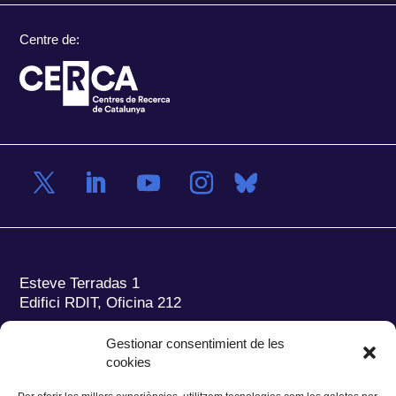
Centre de:
Esteve Terradas 1
Edifici RDIT, Oficina 212
Parc Mediterrani de la Tecnologia (PMT)
Campus
Gestionar consentimient de les
del Baix Llobregat – UPC
cookies
08860 Castelldefels (Barcelona)