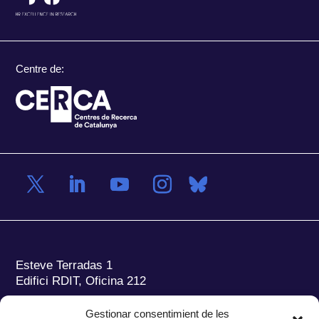
Centre de:
Esteve Terradas 1
Edifici RDIT, Oficina 212
Parc Mediterrani de la Tecnologia (PMT)
Campus
Gestionar consentimient de les