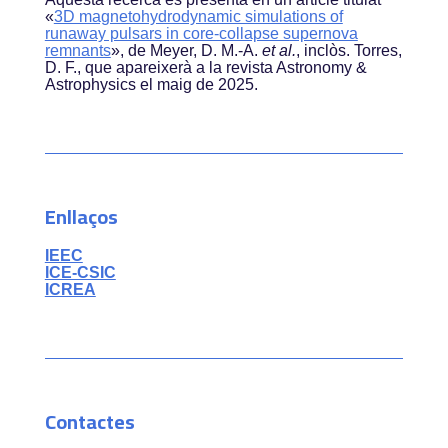
«
3D magnetohydrodynamic simulations of
runaway pulsars in core-collapse supernova
remnants
»
, de Meyer, D. M.-A.
et al.
, inclòs. Torres,
D. F., que apareixerà a la revista Astronomy &
Astrophysics el maig de 2025.
Enllaços
IEEC
ICE-CSIC
ICREA
Contactes