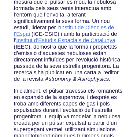
mesura que el púlsar es mou, la nebulosa
formada pels seus vents interactua amb
l’entorn que l’envolta, alterant
significativament la seva forma. Un nou
estudi, liderat per l’
Institut de Ciències de
l’Espai
(ICE-CSIC) i amb la participació de
l’
Institut d’Estudis Espacials de Catalunya
(IEEC), demostra que la forma i propietats
d’emissió d’aquestes nebuloses estan
directament influïdes per l’evolució històrica
passada de la seva estrella progenitora. La
recerca s’ha publicat en una carta a l’editor
de la revista
Astronomy & Astrophysics
.
Inicialment, el púlsar travessa els romanents
en expansió de la supernova, i després es
troba amb diferents capes de gas i pols
expulsades durant l’evolució de l’estrella
progenitora. L’equip va modelar la nebulosa
creada per un púlsar expulsat a partir d’un
supergegant vermell utilitzant simulacions
magnetohidrodinàmiques tridimensionals