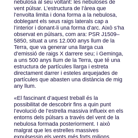
nebulosa al seu voltant: les nebuloses de
vent púlsar. L’estructura de l’àrea que
l’envolta limita i dona forma a la nebulosa,
doblegant els seus raigs laterals cap a
l’interior i donant-li una forma d’arc. Això s’ha
observat en púlsars, com ara: PSR J1509–
5850, situat a uns 12.000 anys llum de la
Terra, que va generar una llarga cua
d’emissió de raigs X darrere seu; i Geminga,
a uns 500 anys llum de la Terra, que té una
estructura de partícules llarga i estreta
directament darrer i esteles arquejades de
partícules que abasten una distància de mig
any llum.
«
El fascinant d’aquest treball és la
possibilitat de descobrir fins a quin punt
l’evolució de l’estrella massiva influeix en els
entorns dels púlsars a través del vent de la
nebulosa formada posteriorment. I això
malgrat que les estrelles massives
expulsessin els vents més forts milions