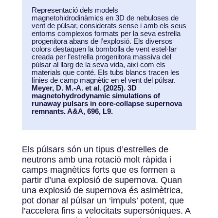
Representació dels models
magnetohidrodinàmics en 3D de nebuloses de
vent de púlsar, considerats sense i amb els seus
entorns complexos formats per la seva estrella
progenitora abans de l’explosió. Els diversos
colors destaquen la bombolla de vent estel·lar
creada per l’estrella progenitora massiva del
púlsar al llarg de la seva vida, així com els
materials que conté. Els tubs blancs tracen les
línies de camp magnètic en el vent del púlsar.
Meyer, D. M.-A. et al. (2025). 3D
magnetohydrodynamic simulations of
runaway pulsars in core-collapse supernova
remnants. A&A, 696, L9.
Els púlsars són un tipus d’estrelles de
neutrons amb una rotació molt ràpida i
camps magnètics forts que es formen a
partir d’una explosió de supernova. Quan
una explosió de supernova és asimètrica,
pot donar al púlsar un ‘impuls’ potent, que
l’accelera fins a velocitats supersòniques. A