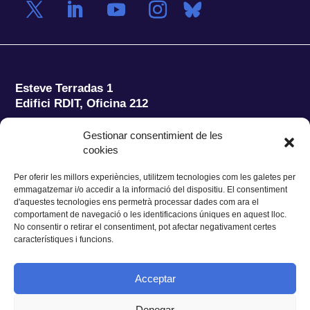
Esteve Terradas 1
Edifici RDIT, Oficina 212
Parc Mediterrani de la Tecnologia (PMT)
Campus
Gestionar consentimient de les
del Baix Llobregat – UPC
cookies
08860 Castelldefels (Barcelona)
Per oferir les millors experiències, utilitzem tecnologies com les galetes per
Tel.:
+34 93 280 2088
emmagatzemar i/o accedir a la informació del dispositiu. El consentiment
Fax:
+34 93 280 6395
d'aquestes tecnologies ens permetrà processar dades com ara el
E-mail:
ieec@ieec.cat
comportament de navegació o les identificacions úniques en aquest lloc.
No consentir o retirar el consentiment, pot afectar negativament certes
característiques i funcions.
CONTACTE
Acceptar
Denegar