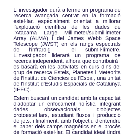
L' investigador durà a terme un programa de
recerca avançada centrat en la formació
estel·lar, especialment orientat a millorar
l'explotació científica de les dades de
l'Atacama Large Millimeter/submillimeter
Array (ALMA) i del James Webb Space
Telescope (JWST) en els rangs espectrals
de l'infraroig i el submil·límetre.
L'investigador liderarà un programa de
recerca independent, alhora que contribuirà i
es basarà en les activitats en curs dins del
grup de recerca Estels, Planetes i Meteorits
de l'Institut de Ciències de l'Espai, una unitat
de l'Institut d'Estudis Espacials de Catalunya
(IEEC).
Estem buscant un candidat amb la capacitat
d'adoptar un enfocament holístic, integrant
dades observacionals d'objectes
protoestel·lars, estudiant fluxos i producció
de jets, i finalment, amb l'objectiu d'entendre
el paper dels camps magnètics en el procés
de formació estel·lar. El candidat ideal tindrà