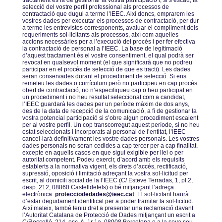
tractament és la de gestionar la vostra participació i, si sʼescau, la
selecció del vostre perfil professional als processos de
contractació que dugui a terme lʼIEEC. Així doncs, emprarem les
vostres dades per executar els processos de contractació, per dur
a terme les entrevistes corresponents, avaluar el compliment dels
requeriments sol·licitants als processos, així com aquelles
accions necessàries per a lʼexecució del procés i per fer efectiva
la contractació de personal a lʼIEEC. La base de legitimació
dʼaquest tractament és el vostre consentiment, el qual podrà ser
revocat en qualsevol moment (el que significarà que no podreu
participar en el procés de selecció de que es tracti). Les dades
seran conservades durant el procediment de selecció. Si ens
remeteu les dades o currículum però no participeu en cap procés
obert de contractació, no nʼespecifiqueu cap o heu participat en
un procediment i no heu resultat seleccionat com a candidat,
lʼIEEC guardarà les dades per un període màxim de dos anys,
des de la data de recepció de la comunicació, a fi de gestionar la
vostra potencial participació si sʼobre algun procediment escaient
per al vostre perfil. Un cop transcorregut aquest període, si no heu
estat seleccionats i incorporats al personal de lʼentitat, lʼIEEC
cancel·larà definitivament les vostre dades personals. Les vostres
dades personals no seran cedides a cap tercer per a cap finalitat,
excepte en aquells casos en que sigui exigible per llei o per
autoritat competent. Podeu exercir, dʼacord amb els requisits
establerts a la normativa vigent, els drets dʼaccés, rectificació,
supressió, oposició i limitació adreçant la vostra sol·licitud per
escrit, al domicili social de la lʼIEEC (C/ Esteve Terradas, 1, pl.2,
desp. 212, 08860 Castelldefels) o bé mitjançant lʼadreça
electrònica:
protecciodedades@ieec.cat
. El sol·licitant haurà
dʼestar degudament identificat per a poder tramitar la sol·licitud.
Així mateix, també teniu dret a presentar una reclamació davant
lʼAutoritat Catalana de Protecció de Dades mitjançant un escrit a