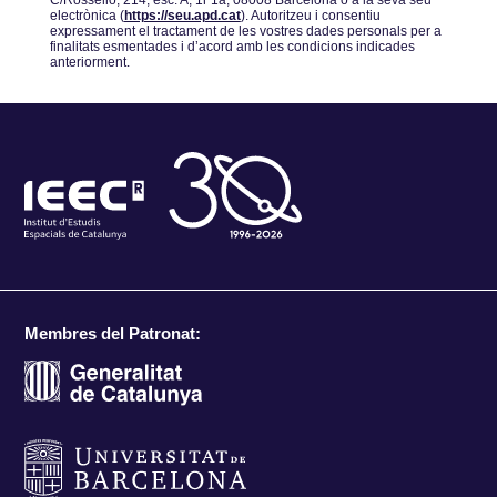
C/Rosselló, 214, esc. A, 1r 1a, 08008 Barcelona o a la seva seu
electrònica (
https://seu.apd.cat
). Autoritzeu i consentiu
expressament el tractament de les vostres dades personals per a
finalitats esmentades i dʼacord amb les condicions indicades
anteriorment.
Membres del Patronat: