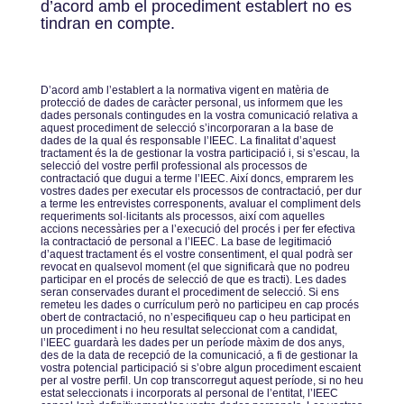
d’acord amb el procediment establert no es
tindran en compte.
Dʼacord amb lʼestablert a la normativa vigent en matèria de
protecció de dades de caràcter personal, us informem que les
dades personals contingudes en la vostra comunicació relativa a
aquest procediment de selecció sʼincorporaran a la base de
dades de la qual és responsable lʼIEEC. La finalitat dʼaquest
tractament és la de gestionar la vostra participació i, si sʼescau, la
selecció del vostre perfil professional als processos de
contractació que dugui a terme lʼIEEC. Així doncs, emprarem les
vostres dades per executar els processos de contractació, per dur
a terme les entrevistes corresponents, avaluar el compliment dels
requeriments sol·licitants als processos, així com aquelles
accions necessàries per a lʼexecució del procés i per fer efectiva
la contractació de personal a lʼIEEC. La base de legitimació
dʼaquest tractament és el vostre consentiment, el qual podrà ser
revocat en qualsevol moment (el que significarà que no podreu
participar en el procés de selecció de que es tracti). Les dades
seran conservades durant el procediment de selecció. Si ens
remeteu les dades o currículum però no participeu en cap procés
obert de contractació, no nʼespecifiqueu cap o heu participat en
un procediment i no heu resultat seleccionat com a candidat,
lʼIEEC guardarà les dades per un període màxim de dos anys,
des de la data de recepció de la comunicació, a fi de gestionar la
vostra potencial participació si sʼobre algun procediment escaient
per al vostre perfil. Un cop transcorregut aquest període, si no heu
estat seleccionats i incorporats al personal de lʼentitat, lʼIEEC