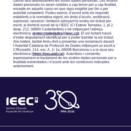
cancel·larà definitivament les vostre dades personals. Les vostres
dades personals no seran cedides a cap tercer per a cap finalitat,
excepte en aquells casos en que sigui exigible per llei o per
autoritat competent. Podeu exercir, dʼacord amb els requisits
establerts a la normativa vigent, els drets dʼaccés, rectificació,
supressió, oposició i limitació adreçant la vostra sol·licitud per
escrit, al domicili social de la lʼIEEC (C/ Esteve Terradas, 1, pl.2,
desp. 212, 08860 Castelldefels) o bé mitjançant lʼadreça
electrònica:
protecciodedades@ieec.cat
. El sol·licitant haurà
dʼestar degudament identificat per a poder tramitar la sol·licitud.
Així mateix, també teniu dret a presentar una reclamació davant
lʼAutoritat Catalana de Protecció de Dades mitjançant un escrit a
C/Rosselló, 214, esc. A, 1r 1a, 08008 Barcelona o a la seva seu
electrònica (
https://seu.apd.cat
). Autoritzeu i consentiu
expressament el tractament de les vostres dades personals per a
finalitats esmentades i dʼacord amb les condicions indicades
anteriorment.