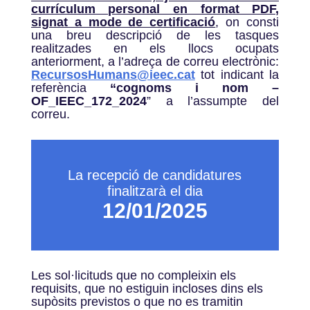
currículum personal en format PDF,
signat a mode de certificació
, on consti
una breu descripció de les tasques
realitzades en els llocs ocupats
anteriorment, a l’adreça de correu electrònic:
RecursosHumans@ieec.cat
tot indicant la
referència
“cognoms i nom –
OF_IEEC_172_2024
” a l’assumpte del
correu.
La recepció de candidatures
finalitzarà el dia
12/01/2025
Les sol·licituds que no compleixin els
requisits, que no estiguin incloses dins els
supòsits previstos o que no es tramitin