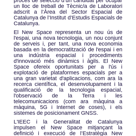
procés de selecció d’un candidat per ocupar
un lloc de treball de Tècnic/a de Laboratori
adscrit a l’Àrea del Sector Espacial de
Catalunya de l’Institut d’Estudis Espacials de
Catalunya.
El New Space representa un nou ús de
l'espai, una nova tecnologia, un nou conjunt
de serveis i, per tant, una nova economia
basada en la democratització de l'espai i en
una indústria espacial i procediments
d'innovació més dinàmics i àgils. El New
Space ofereix oportunitats per a l'ús i
explotació de plataformes espacials per a
una gran varietat d'aplicacions, com ara la
recerca científica, el desenvolupament i la
qualificació de la tecnologia espacial,
l'observació de la Terra i les
telecomunicacions (com ara màquina a
màquina, 5G i Internet de coses), i els
sistemes de posicionament GNSS.
L'IEEC i la Generalitat de Catalunya
impulsen el New Space mitjançant la
definició i execució de l’Estratègia New