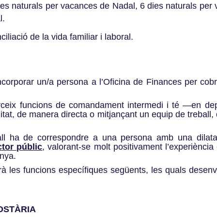
ies naturals per vacances de Nadal, 6 dies naturals per
l.
ciliació de la vida familiar i laboral.
corporar un/a persona a l’Oficina de Finances per cobrir
erceix funcions de comandament intermedi i té —en de
tat, de manera directa o mitjançant un equip de treball, 
reball ha de correspondre a una persona amb una dila
ctor públic
, valorant-se molt positivament l’experiència 
unya.
drà les funcions específiques següents, les quals dese
OSTÀRIA