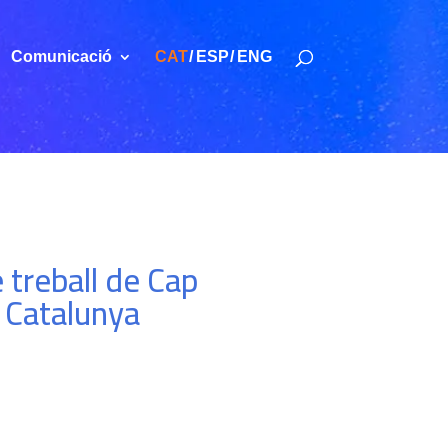
Comunicació
CAT
ESP
ENG
 treball de Cap
e Catalunya