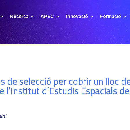
Recerca
APEC
Innovació
Formació
 de selecció per cobrir un lloc de
e l’Institut d’Estudis Espacials d
ini