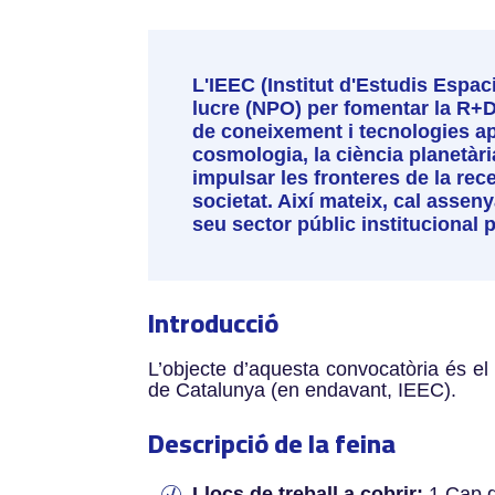
L'IEEC (Institut d'Estudis Espa
lucre (NPO) per fomentar la R+D 
de coneixement i tecnologies apli
cosmologia, la ciència planetàri
impulsar les fronteres de la rec
societat. Així mateix, cal assen
seu sector públic institucional p
Introducció
L’objecte d’aquesta convocatòria és el 
de Catalunya (en endavant, IEEC).
Descripció de la feina
Llocs de treball a cobrir:
1.Cap d