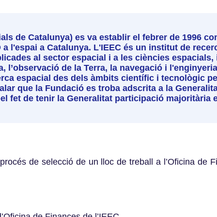
cials de Catalunya) es va establir el febrer de 1996 
a l'espai a Catalunya. L'IEEC és un institut de recer
cades al sector espacial i a les ciències espacials, i
a, l’observació de la Terra, la navegació i l'enginyeri
erca espacial des dels àmbits científic i tecnològic p
yalar que la Fundació es troba adscrita a la Generalit
el fet de tenir la Generalitat participació majoritària 
procés de selecció de un lloc de treball a l’Oficina de Fi
’Oficina de Finances de l’IEEC