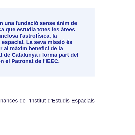
com una fundació sense ànim de
ca que estudia totes les àrees
nclosa l'astrofísica, la
a espacial. La seva missió és
er al màxim benefici de la
at de Catalunya i forma part del
en el Patronat de l'IEEC.
nances de l’Institut d’Estudis Espacials