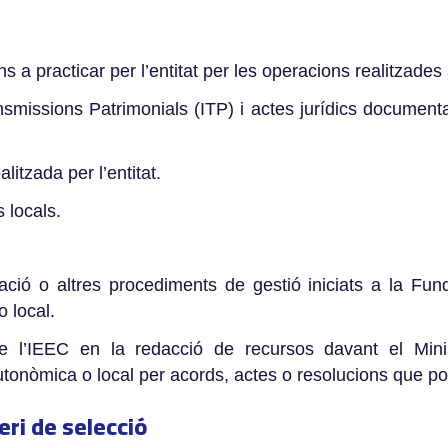
 a practicar per l’entitat per les operacions realitzades
smissions Patrimonials (ITP) i actes jurídics document
alitzada per l’entitat.
 locals.
ació o altres procediments de gestió iniciats a la Fu
o local.
de l’IEEC en la redacció de recursos davant el Min
, autonòmica o local per acords, actes o resolucions que p
teri de selecció