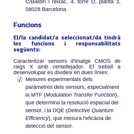
C/Baldiri I reixac, 4, torre D, planta 3,
08028 Barcelona.
Funcions
El/la candidat/a seleccionat/da tindrà
les funcions i responsabilitats
següents:
Caracteritzar sensors d'imatge CMOS de
raigs X amb centellejador. El treball a
desenvolupar es divideix en dues línies:
Mesures experimentals dels
paràmetres dels sensors, especialment
la MTF (
Modulation Transfer Function
),
que determina la resolució espacial del
sensor, i la DQE (
Detective Quantum
Efficiency
), que mesura l'eficàcia de
detecció del sensor.