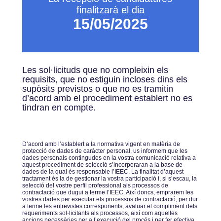
finalitzarà el dia
15/05/2025
Les sol·licituds que no compleixin els
requisits, que no estiguin incloses dins els
supòsits previstos o que no es tramitin
d’acord amb el procediment establert no es
tindran en compte.
Dʼacord amb lʼestablert a la normativa vigent en matèria de
protecció de dades de caràcter personal, us informem que les
dades personals contingudes en la vostra comunicació relativa a
aquest procediment de selecció sʼincorporaran a la base de
dades de la qual és responsable lʼIEEC. La finalitat dʼaquest
tractament és la de gestionar la vostra participació i, si sʼescau, la
selecció del vostre perfil professional als processos de
contractació que dugui a terme lʼIEEC. Així doncs, emprarem les
vostres dades per executar els processos de contractació, per dur
a terme les entrevistes corresponents, avaluar el compliment dels
requeriments sol·licitants als processos, així com aquelles
accions necessàries per a lʼexecució del procés i per fer efectiva