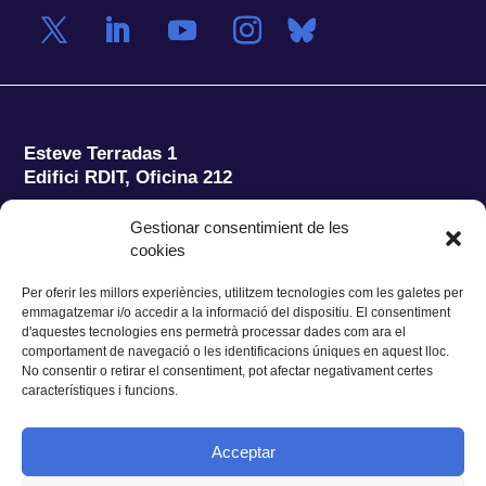
Esteve Terradas 1
Edifici RDIT, Oficina 212
Parc Mediterrani de la Tecnologia (PMT)
Campus
Gestionar consentimient de les
del Baix Llobregat – UPC
cookies
08860 Castelldefels (Barcelona)
Per oferir les millors experiències, utilitzem tecnologies com les galetes per
Tel.:
+34 93 280 2088
emmagatzemar i/o accedir a la informació del dispositiu. El consentiment
Fax:
+34 93 280 6395
d'aquestes tecnologies ens permetrà processar dades com ara el
E-mail:
ieec@ieec.cat
comportament de navegació o les identificacions úniques en aquest lloc.
No consentir o retirar el consentiment, pot afectar negativament certes
característiques i funcions.
CONTACTE
Acceptar