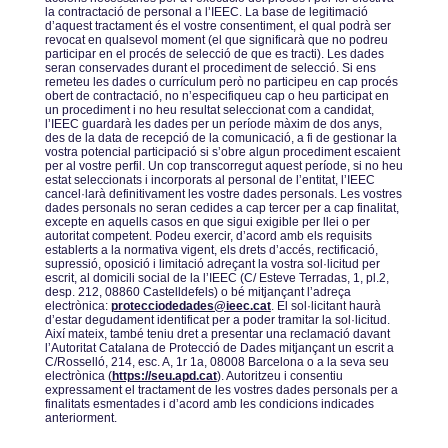
la contractació de personal a lʼIEEC. La base de legitimació
dʼaquest tractament és el vostre consentiment, el qual podrà ser
revocat en qualsevol moment (el que significarà que no podreu
participar en el procés de selecció de que es tracti). Les dades
seran conservades durant el procediment de selecció. Si ens
remeteu les dades o currículum però no participeu en cap procés
obert de contractació, no nʼespecifiqueu cap o heu participat en
un procediment i no heu resultat seleccionat com a candidat,
lʼIEEC guardarà les dades per un període màxim de dos anys,
des de la data de recepció de la comunicació, a fi de gestionar la
vostra potencial participació si sʼobre algun procediment escaient
per al vostre perfil. Un cop transcorregut aquest període, si no heu
estat seleccionats i incorporats al personal de lʼentitat, lʼIEEC
cancel·larà definitivament les vostre dades personals. Les vostres
dades personals no seran cedides a cap tercer per a cap finalitat,
excepte en aquells casos en que sigui exigible per llei o per
autoritat competent. Podeu exercir, dʼacord amb els requisits
establerts a la normativa vigent, els drets dʼaccés, rectificació,
supressió, oposició i limitació adreçant la vostra sol·licitud per
escrit, al domicili social de la lʼIEEC (C/ Esteve Terradas, 1, pl.2,
desp. 212, 08860 Castelldefels) o bé mitjançant lʼadreça
electrònica:
protecciodedades@ieec.cat
. El sol·licitant haurà
dʼestar degudament identificat per a poder tramitar la sol·licitud.
Així mateix, també teniu dret a presentar una reclamació davant
lʼAutoritat Catalana de Protecció de Dades mitjançant un escrit a
C/Rosselló, 214, esc. A, 1r 1a, 08008 Barcelona o a la seva seu
electrònica (
https://seu.apd.cat
). Autoritzeu i consentiu
expressament el tractament de les vostres dades personals per a
finalitats esmentades i dʼacord amb les condicions indicades
anteriorment.