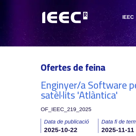
IEEC
Ofertes de feina
Enginyer/a Software pe
satèl·lits 'Atlàntica'
OF_IEEC_219_2025
Data de publicació
Data fi de term
2025-10-22
2025-11-11