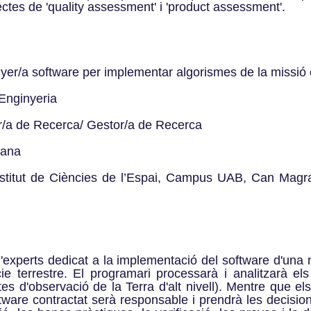
ectes de 'quality assessment' i 'product assessment'.
er/a software per implementar algorismes de la missió co
’Enginyeria
r/a de Recerca/ Gestor/a de Recerca
mana
stitut de Ciències de l’Espai, Campus UAB, Can Magr
'experts dedicat a la implementació del software d'una mis
ie terrestre. El programari processarà i analitzarà els 
 d'observació de la Terra d'alt nivell). Mentre que els
oftware contractat serà responsable i prendrà les decisi