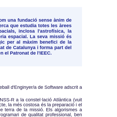
6 com una fundació sense ànim de
erca que estudia totes les àrees
ials, inclosa l'astrofísica, la
eria espacial. La seva missió és
gic per al màxim benefici de la
tat de Catalunya i forma part del
en el Patronat de l'IEEC.
eball d'Enginyer/a de Software adscrit a
NSS-R a la constel·lació Atlàntica (vuit
te, la més costosa és la preparació i el
 terra de la missió. Els algorismes a
rogramari de qualitat professional, ben