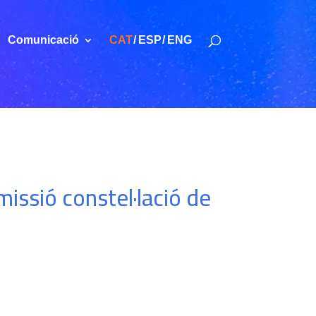
Comunicació
CAT
ESP
ENG
issió constel·lació de