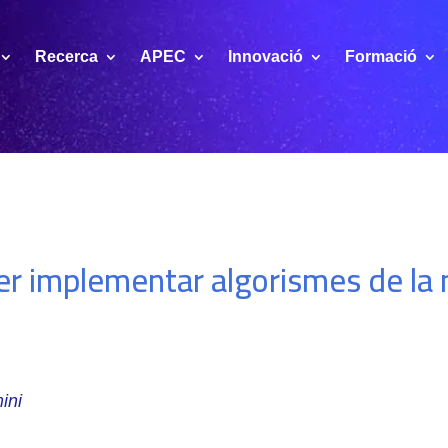
Recerca
APEC
Innovació
Formació
r implementar algorismes de la m
ini