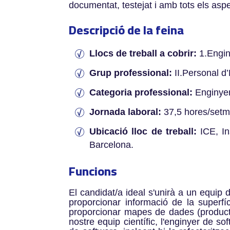
documentat, testejat i amb tots els asp
Descripció de la feina
Llocs de treball a cobrir:
1.Enginy
Grup professional:
II.Personal d
Categoria professional:
Enginye
Jornada laboral:
37,5 hores/set
Ubicació lloc de treball:
ICE, In
Barcelona.
Funcions
El candidat/a ideal s'unirà a un equip d
proporcionar informació de la superfíc
proporcionar mapes de dades (productes
nostre equip científic, l'enginyer de s