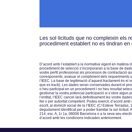
Les sol·licituds que no compleixin els r
procediment establert no es tindran en
Dʼacord amb lʼestablert a la normativa vigent en matèria
procediment de selecció sʼincorporaran a la base de dades d
vostre perfil professional als processos de contractació q
corresponents, avaluar el compliment dels requeriments sol
lʼIEEC. La base de legitimació dʼaquest tractament és el 
que es tracti). Les dades seran conservades durant el pro
o heu participat en un procediment i no heu resultat sele
gestionar la vostra potencial participació si sʼobre algun 
lʼentitat, lʼIEEC cancel·larà definitivament les vostre da
llei o per autoritat competent. Podeu exercir, dʼacord amb el
escrit, al domicili social de la lʼIEEC (C/ Esteve Terradas,
degudament identificat per a poder tramitar la sol·licitud
214, esc. A, 1r 1a, 08008 Barcelona o a la seva seu electr
dʼacord amb les condicions indicades anteriorment.