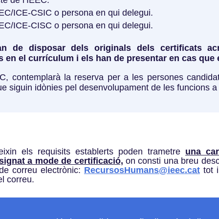
IEEC/ICE-CSIC o persona en qui delegui.
IEEC/ICE-CISC o persona en qui delegui.
 de disposar dels originals dels certificats ac
 en el currículum i els han de presentar en cas que e
C, contemplarà la reserva per a les persones candidat
e siguin idònies pel desenvolupament de les funcions a 
ixin els requisits establerts poden trametre
una car
ignat a mode de certificació,
on consti una breu descr
 de correu electrònic:
RecursosHumans@ieec.cat
tot i
el correu.