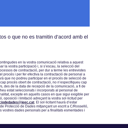
stos o que no es tramitin d’acord amb el
ontingudes en la vostra comunicació relativa a aquest
la vostra participació i, si sʼescau, la selecció del
ocessos de contractació, per dur a terme les entrevistes
 procés i per fer efectiva la contractació de personal a
arà que no podreu participar en el procés de selecció de
 cap procés obert de contractació, no nʼespecifiqueu cap
, des de la data de recepció de la comunicació, a fi de
 heu estat seleccionats i incorporats al personal de
nalitat, excepte en aquells casos en que sigui exigible per
, oposició i limitació adreçant la vostra sol·licitud per
ciodedades@ieec.cat
. El sol·licitant haurà dʼestar
a de Protecció de Dades mitjançant un escrit a C/Rosselló,
es vostres dades personals per a finalitats esmentades i