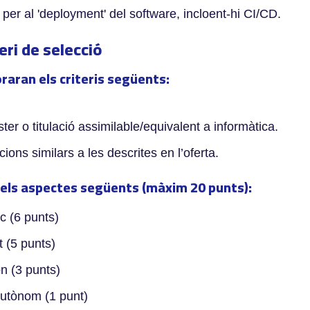
a per al 'deployment' del software, incloent-hi CI/CD.
teri de selecció
oraran els criteris següents:
er o titulació assimilable/equivalent a informàtica.
ons similars a les descrites en l’oferta.
 els aspectes següents (màxim 20 punts):
c (6 punts)
t (5 punts)
n (3 punts)
autònom (1 punt)