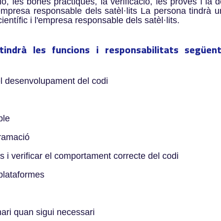
ció, les bones pràctiques, la verificació, les proves i la
mpresa responsable dels satèl·lits La persona tindrà u
ientífic i l'empresa responsable dels satèl·lits.
 tindrà les funcions i responsabilitats segü
el desenvolupament del codi
ble
gramació
 i verificar el comportament correcte del codi
 plataformes
mari quan sigui necessari