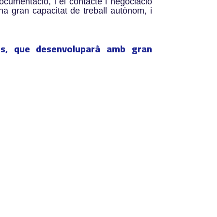
 documentació, i el contacte i negociació
na gran capacitat de treball autònom, i
ents, que desenvoluparà amb gran