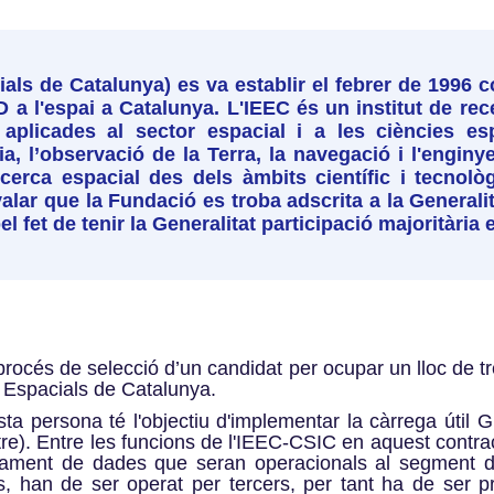
cials de Catalunya) es va establir el febrer de 199
 a l'espai a Catalunya. L'IEEC és un institut de rec
plicades al sector espacial i a les ciències espac
ia, l’observació de la Terra, la navegació i l'enginy
ecerca espacial des dels àmbits científic i tecnolò
yalar que la Fundació es troba adscrita a la Generali
el fet de tenir la Generalitat participació majoritària 
procés de selecció d’un candidat per ocupar un lloc de tr
is Espacials de Catalunya.
ta persona té l'objectiu d'implementar la càrrega útil G
stre). Entre les funcions de l'IEEC-CSIC en aquest contrac
sament de dades que seran operacionals al segment de
s, han de ser operat per tercers, per tant ha de ser p