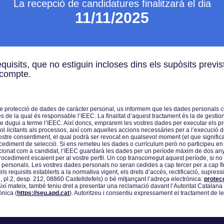
La recepció de candidatures finalitzarà el dia
11/11/2025
equisits, que no estiguin incloses dins els supòsits previ
 compte.
 de protecció de dades de caràcter personal, us informem que les dades personals c
e la qual és responsable lʼIEEC. La finalitat dʼaquest tractament és la de gestionar 
ue dugui a terme lʼIEEC. Així doncs, emprarem les vostres dades per executar els pr
·licitants als processos, així com aquelles accions necessàries per a lʼexecució del
vostre consentiment, el qual podrà ser revocat en qualsevol moment (el que signific
cediment de selecció. Si ens remeteu les dades o currículum però no participeu en
ccionat com a candidat, lʼIEEC guardarà les dades per un període màxim de dos anys
procediment escaient per al vostre perfil. Un cop transcorregut aquest període, si no
des personals. Les vostres dades personals no seran cedides a cap tercer per a cap fi
s requisits establerts a la normativa vigent, els drets dʼaccés, rectificació, supressió
 1, pl.2, desp. 212, 08860 Castelldefels) o bé mitjançant lʼadreça electrònica:
protec
. Així mateix, també teniu dret a presentar una reclamació davant lʼAutoritat Catalan
ònica (
https://seu.apd.cat
). Autoritzeu i consentiu expressament el tractament de l