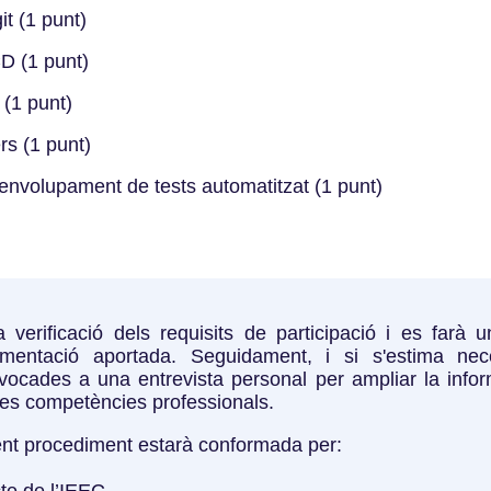
t (1 punt)
D (1 punt)
 (1 punt)
rs (1 punt)
envolupament de tests automatitzat (1 punt)
 verificació dels requisits de participació i es farà
entació aportada. Seguidament, i si s'estima nece
ocades a una entrevista personal per ampliar la inform
les competències professionals.
ent procediment estarà conformada per:
cte de l’IEEC.