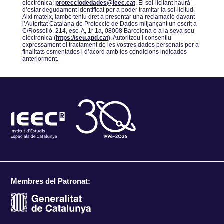
electrònica:
protecciodedades@ieec.cat
. El sol·licitant haurà
dʼestar degudament identificat per a poder tramitar la sol·licitud.
Així mateix, també teniu dret a presentar una reclamació davant
lʼAutoritat Catalana de Protecció de Dades mitjançant un escrit a
C/Rosselló, 214, esc. A, 1r 1a, 08008 Barcelona o a la seva seu
electrònica (
https://seu.apd.cat
). Autoritzeu i consentiu
expressament el tractament de les vostres dades personals per a
finalitats esmentades i dʼacord amb les condicions indicades
anteriorment.
Membres del Patronat: