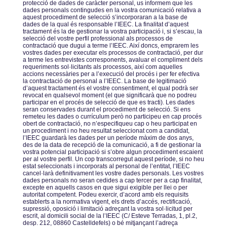
protecció de dades de caràcter personal, us informem que les
dades personals contingudes en la vostra comunicació relativa a
aquest procediment de selecció sʼincorporaran a la base de
dades de la qual és responsable lʼIEEC. La finalitat dʼaquest
tractament és la de gestionar la vostra participació i, si sʼescau, la
selecció del vostre perfil professional als processos de
contractació que dugui a terme lʼIEEC. Així doncs, emprarem les
vostres dades per executar els processos de contractació, per dur
a terme les entrevistes corresponents, avaluar el compliment dels
requeriments sol·licitants als processos, així com aquelles
accions necessàries per a lʼexecució del procés i per fer efectiva
la contractació de personal a lʼIEEC. La base de legitimació
dʼaquest tractament és el vostre consentiment, el qual podrà ser
revocat en qualsevol moment (el que significarà que no podreu
participar en el procés de selecció de que es tracti). Les dades
seran conservades durant el procediment de selecció. Si ens
remeteu les dades o currículum però no participeu en cap procés
obert de contractació, no nʼespecifiqueu cap o heu participat en
un procediment i no heu resultat seleccionat com a candidat,
lʼIEEC guardarà les dades per un període màxim de dos anys,
des de la data de recepció de la comunicació, a fi de gestionar la
vostra potencial participació si sʼobre algun procediment escaient
per al vostre perfil. Un cop transcorregut aquest període, si no heu
estat seleccionats i incorporats al personal de lʼentitat, lʼIEEC
cancel·larà definitivament les vostre dades personals. Les vostres
dades personals no seran cedides a cap tercer per a cap finalitat,
excepte en aquells casos en que sigui exigible per llei o per
autoritat competent. Podeu exercir, dʼacord amb els requisits
establerts a la normativa vigent, els drets dʼaccés, rectificació,
supressió, oposició i limitació adreçant la vostra sol·licitud per
escrit, al domicili social de la lʼIEEC (C/ Esteve Terradas, 1, pl.2,
desp. 212, 08860 Castelldefels) o bé mitjançant lʼadreça