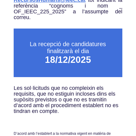
RecursosHumans@ieec.cat
tot indicant la
referència “cognoms i nom _
OF_IEEC_225_2025” a l’assumpte del
correu.
La recepció de candidatures
finalitzarà el dia
18/12/2025
Les sol·licituds que no compleixin els
requisits, que no estiguin incloses dins els
supòsits previstos o que no es tramitin
d’acord amb el procediment establert no es
tindran en compte.
Dʼacord amb lʼestablert a la normativa vigent en matèria de