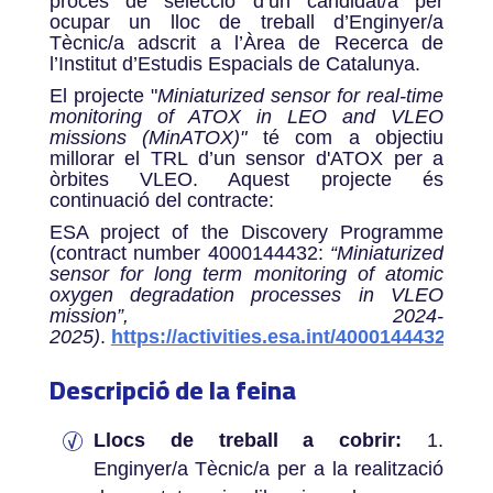
procés de selecció d’un candidat/a per
ocupar un lloc de treball d’Enginyer/a
Tècnic/a adscrit a l’Àrea de Recerca de
l’Institut d’Estudis Espacials de Catalunya.
El projecte "
Miniaturized sensor for real-time
monitoring of ATOX in LEO and VLEO
missions (MinATOX)"
té com a objectiu
millorar el TRL d’un sensor d'ATOX per a
òrbites VLEO. Aquest projecte és
continuació del contracte:
ESA project of the Discovery Programme
(contract number 4000144432:
“Miniaturized
sensor for long term monitoring of atomic
oxygen degradation processes in VLEO
mission”, 2024-
2025)
.
https://activities.esa.int/4000144432
Descripció de la feina
Llocs de treball a cobrir:
1.
Enginyer/a Tècnic/a per a la realització