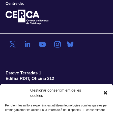
Centre de:
Esteve Terradas 1
Edifici RDIT, Oficina 212
Parc Mediterrani de la Tecnologia (PMT)
Campus
Gestionar consentimient de les
del Baix Llobregat – UPC
cookies
08860 Castelldefels (Barcelona)
Per oferir les millors experiències, utilitzem tecnologies com les galetes per
Tel.:
+34 93 280 2088
emmagatzemar i/o accedir a la informació del dispositiu. El consentiment