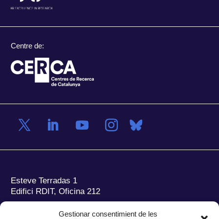
Centre de:
Esteve Terradas 1
Edifici RDIT, Oficina 212
Parc Mediterrani de la Tecnologia (PMT)
Campus
Gestionar consentimient de les