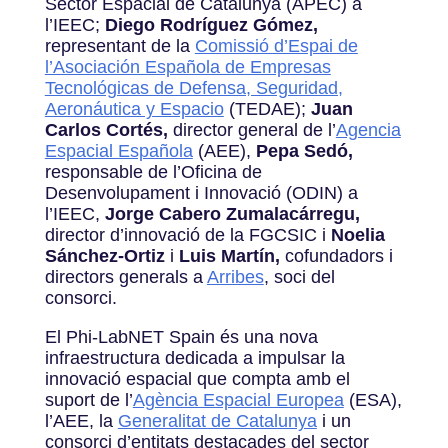
Sector Espacial de Catalunya (APEC) a
l’IEEC;
Diego Rodríguez Gómez,
representant de la
Comissió d’Espai de
l’Asociación Española de Empresas
Tecnológicas de Defensa, Seguridad,
Aeronáutica y Espacio
(TEDAE);
Juan
Carlos Cortés,
director general de l’
Agencia
Espacial Española
(AEE),
Pepa Sedó,
responsable de l’Oficina de
Desenvolupament i Innovació (ODIN) a
l’IEEC,
Jorge Cabero Zumalacárregu,
director d’innovació de la FGCSIC i
Noelia
Sánchez-Ortiz
i
Luis Martín,
cofundadors i
directors generals a
Arribes
, soci del
consorci.
El Phi-LabNET Spain és una nova
infraestructura dedicada a impulsar la
innovació espacial que compta amb el
suport de l’
Agència Espacial Europea
(ESA),
l’AEE, la
Generalitat de Catalunya
i un
consorci d’entitats destacades del sector