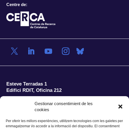
Centre de:
Esteve Terradas 1
Edifici RDIT, Oficina 212
Parc Mediterrani de la Tecnologia (PMT)
Campus
Gestionar consentimient de les
del Baix Llobregat – UPC
cookies
08860 Castelldefels (Barcelona)
Per oferir les millors experiències, utilitzem tecnologies com les galetes per
Tel.:
+34 93 280 2088
emmagatzemar i/o accedir a la informació del dispositiu. El consentiment