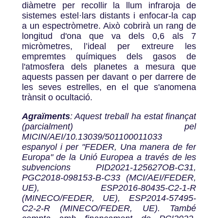
diàmetre per recollir la llum infraroja de
sistemes estel·lars distants i enfocar-la cap
a un espectròmetre. Això cobrirà un rang de
longitud d'ona que va dels 0,6 als 7
micròmetres, l’ideal per extreure les
empremtes químiques dels gasos de
l'atmosfera dels planetes a mesura que
aquests passen per davant o per darrere de
les seves estrelles, en el que s'anomena
trànsit o ocultació.
Agraïments
: Aquest treball ha estat finançat
(parcialment) pel
MICIN/AEI/10.13039/501100011033
espanyol i per "FEDER, Una manera de fer
Europa" de la Unió Europea a través de les
subvencions PID2021-125627OB-C31,
PGC2018-098153-B-C33 (MCI/AEI/FEDER,
UE), ESP2016-80435-C2-1-R
(MINECO/FEDER, UE), ESP2014-57495-
C2-2-R (MINECO/FEDER, UE). També