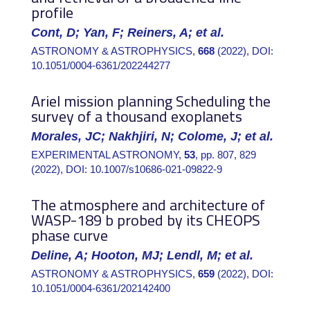
profile
Cont, D; Yan, F; Reiners, A; et al.
ASTRONOMY & ASTROPHYSICS
,
668
(2022)
, DOI:
10.1051/0004-6361/202244277
Ariel mission planning Scheduling the
survey of a thousand exoplanets
Morales, JC; Nakhjiri, N; Colome, J; et al.
EXPERIMENTAL ASTRONOMY
,
53
, pp. 807
, 829
(2022)
, DOI:
10.1007/s10686-021-09822-9
The atmosphere and architecture of
WASP-189 b probed by its CHEOPS
phase curve
Deline, A; Hooton, MJ; Lendl, M; et al.
ASTRONOMY & ASTROPHYSICS
,
659
(2022)
, DOI:
10.1051/0004-6361/202142400