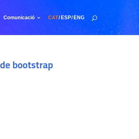
Comunicació
CAT
ESP
ENG
 de bootstrap