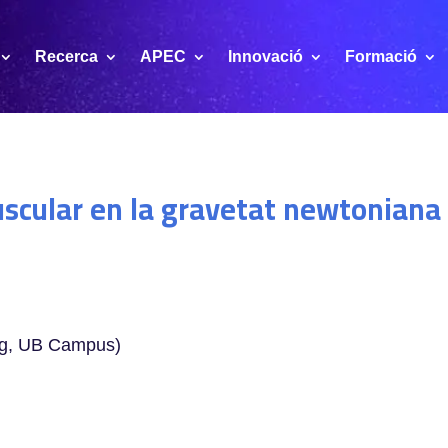
Recerca
APEC
Innovació
Formació
uscular en la gravetat newtoniana
ng, UB Campus)