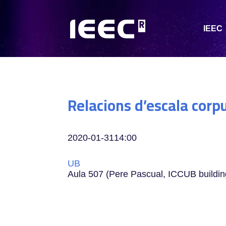
IEEC
Relacions d’escala corp
2020-01-31
14:00
UB
Aula 507 (Pere Pascual, ICCUB buildi