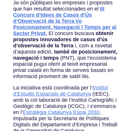
Ja són públiques les empreses i propostes
que han resultat seleccionades en el
III
Concurs d’Idees de Casos d’Ús
d’Observació de la Terra i/o
Posicionament, Navegació i Temps per al
Sector Privat.
El concurs buscava
obtenir
propostes innovadores de casos d’ús
d’observació de la Terra
i, com a novetat
d’aquesta edició,
també de posicionament,
navegació i temps
(PNT),
que l’ecosistema
espacial pugui oferir al teixit empresarial
privat català
en forma de serveis basats en
informació provinent de satèl·lits.
La
iniciativa està coordinada per l’
Institut
d’Estudis Espacials de Catalunya
(IEEC),
amb la col·laboració de l’Institut Cartogràfic i
Geològic de Catalunya (ICGC), i s’emmarca
en l’
Estratègia Catalunya Espai 2030
,
impulsada per la Secretaria de Polítiques
Digitals del Departament d’Empresa i Treball
de la Generalitat de Catalunya.