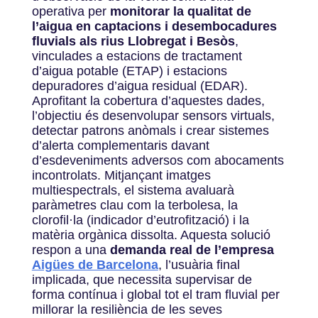
operativa per
monitorar la qualitat de
l’aigua en captacions i desembocadures
fluvials als rius Llobregat i Besòs
,
vinculades a estacions de tractament
d’aigua potable (ETAP) i estacions
depuradores d’aigua residual (EDAR).
Aprofitant la cobertura d’aquestes dades,
l’objectiu és desenvolupar sensors virtuals,
detectar patrons anòmals i crear sistemes
d’alerta complementaris davant
d’esdeveniments adversos com abocaments
incontrolats. Mitjançant imatges
multiespectrals, el sistema avaluarà
paràmetres clau com la terbolesa, la
clorofil·la (indicador d’eutrofització) i la
matèria orgànica dissolta. Aquesta solució
respon a una
demanda real de l’empresa
Aigües de Barcelona
, l’usuària final
implicada, que necessita supervisar de
forma contínua i global tot el tram fluvial per
millorar la resiliència de les seves