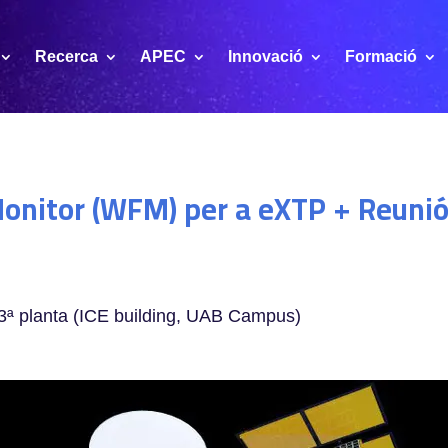
Recerca
APEC
Innovació
Formació
onitor (WFM) per a eXTP + Reunió d
 3ª planta (ICE building, UAB Campus)