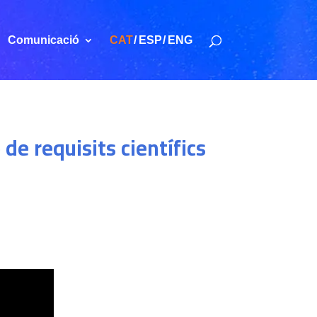
Comunicació
CAT
ESP
ENG
e requisits científics