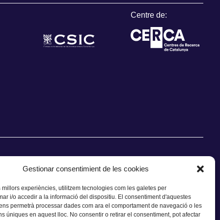
Centre de:
Gestionar consentimient de les cookies
s millors experiències, utilitzem tecnologies com les galetes per
 i/o accedir a la informació del dispositiu. El consentiment d'aquestes
CONTACTE
 ens permetrà processar dades com ara el comportament de navegació o les
ns úniques en aquest lloc. No consentir o retirar el consentiment, pot afectar