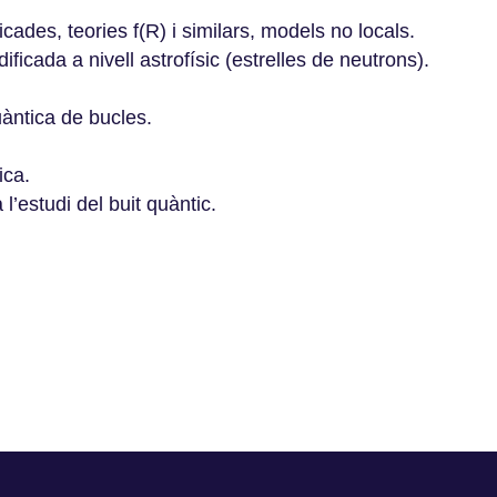
ades, teories f(R) i similars, models no locals.
ificada a nivell astrofísic (estrelles de neutrons).
àntica de bucles.
ica.
l’estudi del buit quàntic.