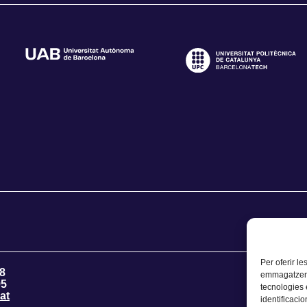
Per oferir le
8
emmagatzemar
95
tecnologies
at
identificacio