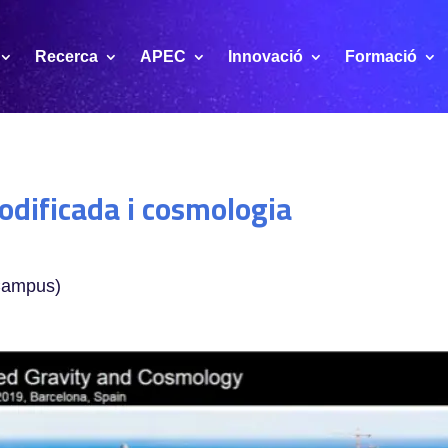
Recerca
APEC
Innovació
Formació
odificada i cosmologia
 Campus)