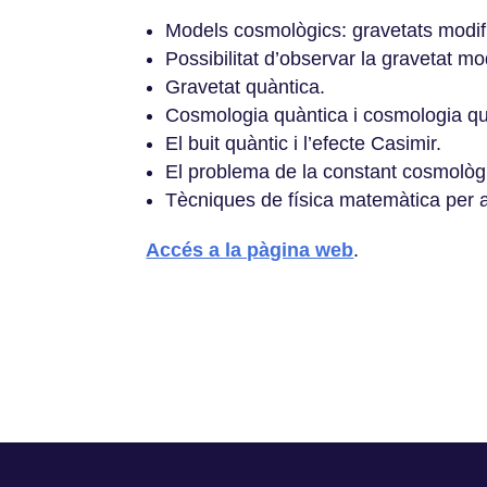
Models cosmològics: gravetats modific
Possibilitat d’observar la gravetat mod
Gravetat quàntica.
Cosmologia quàntica i cosmologia qu
El buit quàntic i l’efecte Casimir.
El problema de la constant cosmològ
Tècniques de física matemàtica per a 
Accés a la pàgina web
.