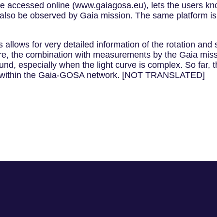
 be accessed online (www.gaiagosa.eu), lets the users kn
l also be observed by Gaia mission. The same platform is
s allows for very detailed information of the rotation an
, the combination with measurements by the Gaia missio
, especially when the light curve is complex. So far, 
ve within the Gaia-GOSA network. [NOT TRANSLATED]