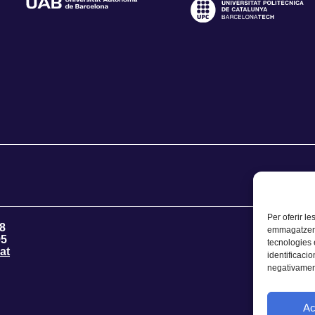
Per oferir le
8
emmagatzemar
95
tecnologies
at
identificacio
negativament
Ac