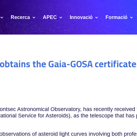
Recerca
APEC
Innovació
Formació
 obtains the Gaia-GOSA certifica
tsec Astronomical Observatory, has recently received the 
nal Service for Asteroids), as the telescope that has 
bservations of asteroid light curves involving both prof