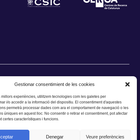
Gestionar consentimient de les cookies
s millors experiències, utilitzem tecnologies com les galetes per
 i/o accedir a la informació del dispositiu. El consentiment d'aquestes
CONTACTE
 ens permetrà processar dades com ara el comportament de navegació o les
ns úniques en aquest lloc. No consentir o retirar el consentiment, pot afectar
 certes característiques i funcions.
ceptar
Denegar
Veure preferències