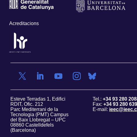
Acreditacions
Esteve Terradas 1, Edifici
Tel.:
+34 93 280 208
RDIT, Ofic. 212
Fax:
+34 93 280 63
Parc Mediterrani de la
E-mail:
ieec@ieec.c
Tecnologia (PMT) Campus
del Baix Llobregat – UPC
08860 Castelldefels
(Barcelona)