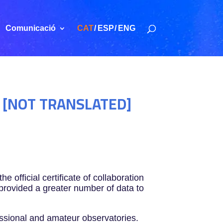
Comunicació
CAT
ESP
ENG
te [NOT TRANSLATED]
official certificate of collaboration
provided a greater number of data to
essional and amateur observatories.