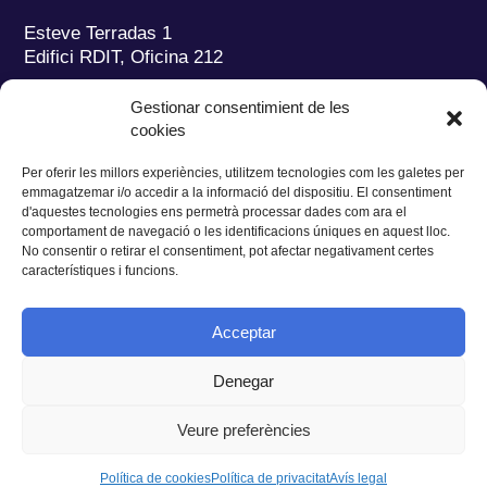
Esteve Terradas 1
Edifici RDIT, Oficina 212
Parc Mediterrani de la Tecnologia (PMT)
Campus
Gestionar consentimient de les
del Baix Llobregat – UPC
cookies
08860 Castelldefels (Barcelona)
Per oferir les millors experiències, utilitzem tecnologies com les galetes per
Tel.:
+34 93 280 2088
emmagatzemar i/o accedir a la informació del dispositiu. El consentiment
Fax:
+34 93 280 6395
d'aquestes tecnologies ens permetrà processar dades com ara el
E-mail:
ieec@ieec.cat
comportament de navegació o les identificacions úniques en aquest lloc.
No consentir o retirar el consentiment, pot afectar negativament certes
característiques i funcions.
CONTACTE
Acceptar
Denegar
Privacitat
|
Avís legal
|
Cookies
Veure preferències
Disseny web
Ruiz Stinga Studio
| Desenvolupament tècnic
Ixole
Política de cookies
Política de privacitat
Avís legal