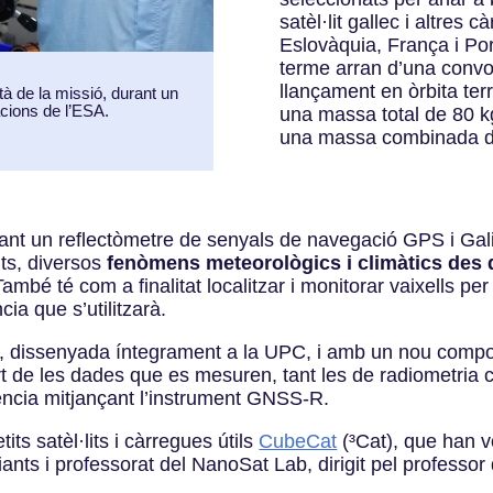
satèl·lit gallec i altres
Eslovàquia, França i Por
terme arran d’una convoc
llançament en òrbita ter
tà de la missió, durant un
acions de l’ESA.
una massa total de 80 kg
una massa combinada de
ant un reflectòmetre de senyals de navegació GPS i Gal
ts, diversos
fenòmens meteorològics i climàtics des de
ambé té com a finalitat localitzar i monitorar vaixells per 
ia que s’utilitzarà.
l, dissenyada íntegrament a la UPC, i amb un nou comp
rt de les dades que es mesuren, tant les de radiometria 
üència mitjançant l’instrument GNSS-R.
its satèl·lits i càrregues útils
CubeCat
(
³Cat), que han v
nts i professorat del NanoSat Lab, dirigit pel professo