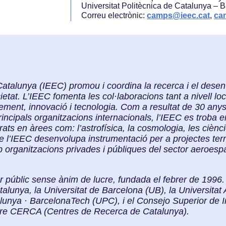
Universitat Politècnica de Catalunya –
Correu electrònic:
camps@ieec.cat
,
ca
e Catalunya (IEEC) promou i coordina la recerca i el des
etat. L’IEEC fomenta les col·laboracions tant a nivell loc
ment, innovació i tecnologia. Com a resultat de 30 anys 
incipals organitzacions internacionals, l’IEEC es troba en
rats en àrees com: l’astrofísica, la cosmologia, les ciènc
de l’IEEC desenvolupa instrumentació per a projectes terre
 organitzacions privades i públiques del sector aeroespa
r públic sense ànim de lucre, fundada el febrer de 1996. 
talunya, la Universitat de Barcelona (UB), la Universit
alunya · BarcelonaTech (UPC), i el Consejo Superior de I
tre CERCA (Centres de Recerca de Catalunya).