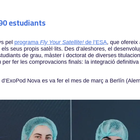
 90 estudiants
ys pel
programa
Fly Your Satellite!
de l’ESA
, que ofereix 
a els seus propis satèl·lits. Des d’aleshores, el desenvol
tudiants de grau, màster i doctorat de diverses titulacio
per fer les comprovacions finals: la integració definiti
 d’ExoPod Nova es va fer el mes de març a Berlín (Alema