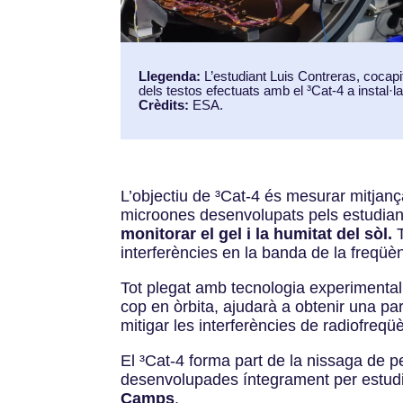
Llegenda:
L’estudiant Luis Contreras, cocapi
dels testos efectuats amb el ³Cat-4 a instal·l
Crèdits:
ESA.
L’objectiu de
³Cat-4 és mesurar mitjanç
microones desenvolupats pels estudian
monitorar el gel i la humitat del sòl.
T
interferències en la banda de la freqüènc
Tot plegat amb tecnologia experimenta
cop en òrbita, ajudarà a obtenir una pa
mitigar les interferències de radiofreq
El
³Cat-4 forma part de la nissaga de pet
desenvolupades íntegrament per estudia
Camps
.