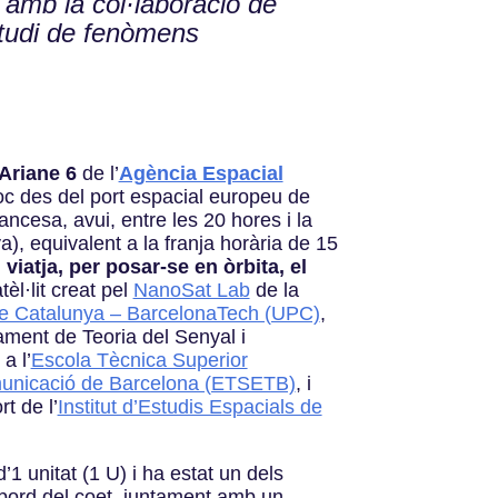
amb la col·laboració de
estudi de fenòmens
 Ariane 6
de l’
Agència Espacial
oc des del port espacial europeu de
ncesa, avui, entre les 20 hores i la
a), equivalent a la franja horària de 15
 viatja, per posar-se en òrbita, el
l·lit creat pel
NanoSat Lab
de la
 de Catalunya – BarcelonaTech (UPC)
,
ament de Teoria del Senyal i
a l’
Escola Tècnica Superior
municació de Barcelona (ETSETB)
, i
t de l’
Institut d’Estudis Espacials de
1 unitat (1 U) i ha estat un dels
 bord del coet, juntament amb un