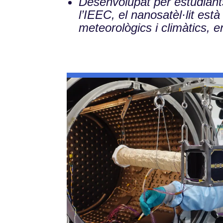
Desenvolupat per estudiant
l’IEEC, el nanosatèl·lit est
meteorològics i climàtics, en