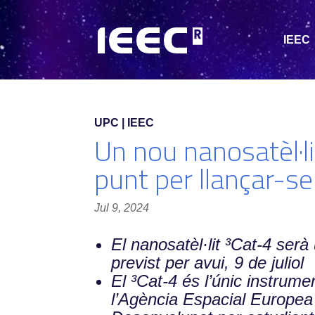
IEEC
UPC | IEEC
Un nou nanosatèl·li
punt per llançar-se 
Jul 9, 2024
El nanosatèl·lit ³Cat-4 serà
previst per avui, 9 de juliol
El ³Cat-4 és l’únic instrum
l’Agència Espacial Europea