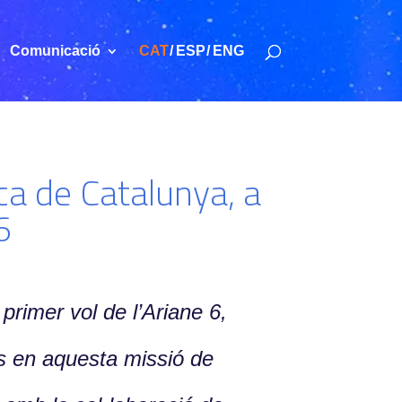
Comunicació
CAT
ESP
ENG
ica de Catalunya, a
6
 primer vol de l’Ariane 6,
ts en aquesta missió de