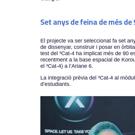
Set anys de feina de més de
El projecte va ser seleccionat fa set an
de dissenyar, construir i posar en òrbit
test del
³Cat-4 ha implicat més de 90 es
recentment a la base espacial de Korou 
el
³Cat-4) a l’Ariane 6.
La integració prèvia del
³Cat-4 al mòdul
d’estudiants.