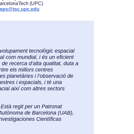
 BarcelonaTech (UPC)
mps@tsc.upc.edu
envolupament tecnològic espacial
al com mundial, i és un eficient
de recerca d’alta qualitat, duta a
tre els millors centres
ies planetàries i l’observació de
stres i espacials, i té una
cial així com altres sectors
Està regit per un Patronat
at Autònoma de Barcelona (UAB),
nvestigaciones Científicas