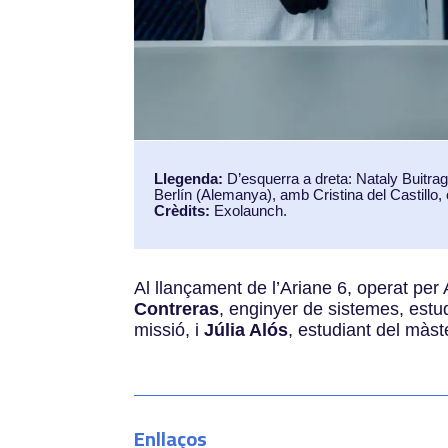
Llegenda:
D’esquerra a dreta: Nataly Buitrago
Berlín (Alemanya), amb Cristina del Castillo, 
Crèdits:
Exolaunch.
Al llançament de l’Ariane 6, operat pe
Contreras
, enginyer de sistemes, estu
missió, i
Júlia Alós
,
estudiant del màs
Enllaços