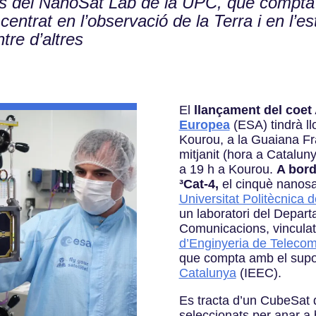
s del NanoSat Lab de la UPC, que compta 
à centrat en l’observació de la Terra i en l’
tre d’altres
El
llançament del coet
Europea
(ESA) tindrà ll
Kourou, a la Guaiana Fra
mitjanit (hora a Cataluny
a 19 h a Kourou.
A bord
³Cat-4
,
el cinquè nanosatè
Universitat Politècnica
un laboratori del Depart
Comunicacions, vinculat 
d’Enginyeria de Teleco
que compta amb el supor
Catalunya
(IEEC).
Es tracta d’un CubeSat d’
seleccionats per anar a