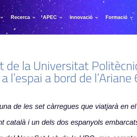
Recerca
APEC
Innovació
Formació
t de la Universitat Politècn
a l’espai a bord de l’Ariane 
 una de les set càrregues que viatjarà en el
ent català i un dels dos espanyols embarca