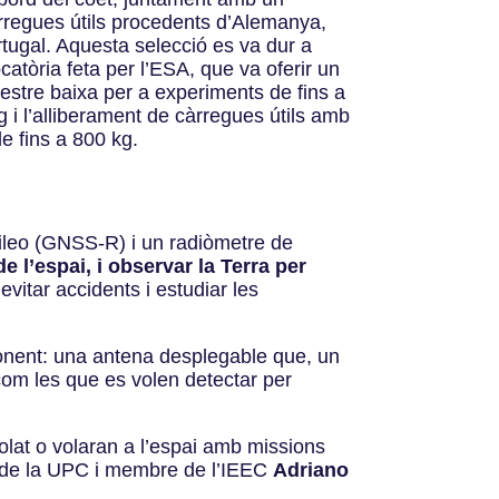
 càrregues útils procedents d’Alemanya,
tugal. Aquesta selecció es va dur a
atòria feta per l’ESA, que va oferir un
restre baixa per a experiments de fins a
 i l’alliberament de càrregues útils amb
 fins a 800 kg.
ileo (GNSS-R) i un radiòmetre de
 l’espai, i observar la Terra per
evitar accidents i estudiar les
onent: una antena desplegable que, un
com les que es volen detectar per
olat o volaran a l’espai amb missions
r de la UPC i membre de l’IEEC
Adriano