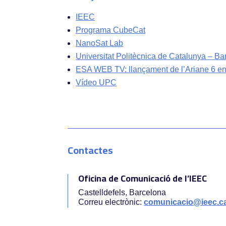
IEEC
Programa CubeCat
NanoSat Lab
Universitat Politècnica de Catalunya – B
ESA WEB TV: llançament de l’Ariane 6 en
Vídeo UPC
Contactes
Oficina de Comunicació de l’IEEC
Castelldefels, Barcelona
Correu electrònic:
comunicacio@ieec.c