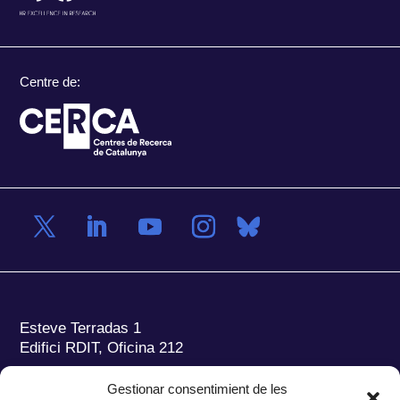
Centre de:
Esteve Terradas 1
Edifici RDIT, Oficina 212
Parc Mediterrani de la Tecnologia (PMT)
Campus
Gestionar consentimient de les