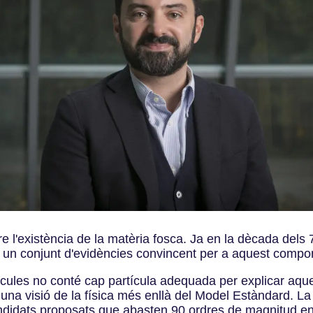
re l'existència de la matèria fosca. Ja en la dècada dels
 un conjunt d'evidències convincent per a aquest compon
ícules no conté cap partícula adequada per explicar aques
una visió de la física més enllà del Model Estàndard. La
candidats proposats que abasten 90 ordres de magnitud 