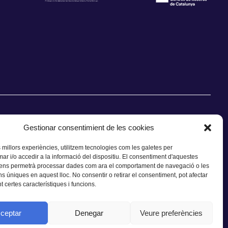
Gestionar consentimient de les cookies
s millors experiències, utilitzem tecnologies com les galetes per
 i/o accedir a la informació del dispositiu. El consentiment d'aquestes
CONTACTE
 ens permetrà processar dades com ara el comportament de navegació o les
ns úniques en aquest lloc. No consentir o retirar el consentiment, pot afectar
 certes característiques i funcions.
ceptar
Denegar
Veure preferències