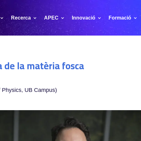
Recerca
APEC
Innovació
Formació
a de la matèria fosca
f Physics, UB Campus)