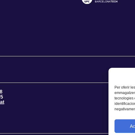
Per oferir le
8
emmagatzemar
95
tecnologies
at
identificacio
negativament
Ac