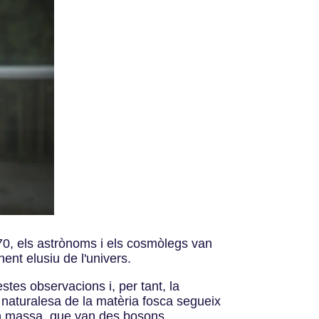
 70, els astrònoms i els cosmòlegs van
ent elusiu de l'univers.
tes observacions i, per tant, la
 naturalesa de la matèria fosca segueix
en massa, que van des bosons