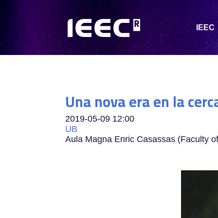
IEEC
Una nova era en la cerc
2019-05-09
12:00
UB
Aula Magna Enric Casassas (Faculty o