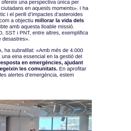
 ofereix una perspectiva única per
s ciutadans en aquests moments». I ha
 i el perill d’impactes d’asteroides
 com a objectiu
millorar la vida dels
ubte amb aquesta lloable missió.
 SST i PNT, entre altres, exemplifica
e desastres».
, ha subratllat:
«
Amb més de 4.000
a una eina essencial en la gestió del
resposta en emergències, ajudant
tegeixin les comunitats.
En aprofitar
les alertes d’emergència, estem