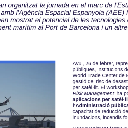
an organitzat la jornada en el marc de l’E
ó amb l’Agència Espacial Espanyola (AEE) 
an mostrat el potencial de les tecnologies 
nt marítim al Port de Barcelona i un altre 
Avui, 26 de febrer, repre
públiques, institucions d
World Trade Center de B
gestió del risc de desast
per satèl·lit. El worksho
Risk Management’
ha po
aplicacions per satèl·li
l’Administració públic
capacitat de reducció de
inundacions, incendis for