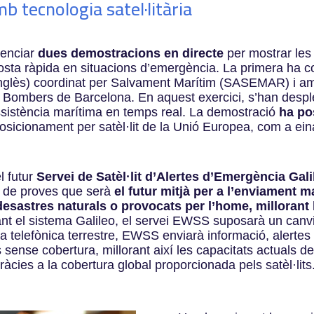
 tecnologia satel·litària
senciar
dues demostracions en directe
per mostrar les 
osta ràpida en situacions d’emergència. La primera ha c
nglès)
coordinat per Salvament Marítim (SASEMAR) i amb 
ls Bombers de Barcelona.
En aquest exercici, s’han desp
ssistència marítima en temps real. La demostració
ha pos
osicionament per satèl·lit de la Unió Europea, com a ein
l futur
Servei de Satèl·lit d’Alertes d’Emergència Gali
se de proves que serà
el futur mitjà per a l’enviament m
sastres naturals o provocats per l’home, millorant l
çant el sistema Galileo, el servei EWSS suposarà un canv
a telefònica terrestre, EWSS enviarà informació, alertes 
s sense cobertura, millorant així les capacitats actuals d
ràcies a la cobertura global proporcionada pels satèl·lits