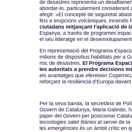
de desastres representa un desafiament
abordar-lo, particularment considerant
afegit:
«
El concepte de seguretat abasta
fins a erupcions volcàniques, incendis 
ciutadans mitjançant l’aplicació de l
Espanya, a través de programes espacia
el seu lideratge en el desenvolupament 
En representació del Programa Espacial
milions de dispositius habilitats per a 
risc de desastres.
El Programa Espaci
les autoritats a prendre decisions m
els avantatges que ofereixen Copernic
reforçant la resiliència d’Europa davant
Per la seva banda, la secretària de Polí
Govern de Catalunya, Maria Galindo, ha
paper del Govern per posicionar Catalun
tecnologies satel·litàries al servei de l
les emergències és un àmbit crític en q