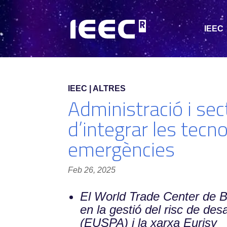
IEEC
IEEC | ALTRES
Administració i sec
d’integrar les tecno
emergències
Feb 26, 2025
El World Trade Center de Ba
en la gestió del risc de de
(EUSPA) i la xarxa Eurisy