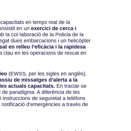
capacitats en temps real de la
onsistit en un
exercici de cerca i
la col·laboració de la Policia de la
legat dues embarcacions i un helicòpter
at en relleu l’eficàcia i la rapidesa
a clau en les operacions de rescat en
leo
(EWSS, per les sigles en anglès).
assiu de missatges d’alerta a la
es actuals capacitats.
En tractar-se
i de paradigma. A diferència de les
i instruccions de seguretat a telèfons
e notificació d’emergències a través de
.