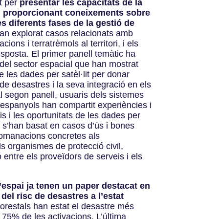
t per
presentar les capacitats de la
ia, proporcionant coneixements sobre
es diferents fases de la gestió de
an explorat casos relacionats amb
cions i terratrèmols al territori, i els
esposta. El primer panell temàtic ha
el sector espacial que han mostrat
e les dades per satèl·lit per donar
 de desastres i la seva integració en els
 Al segon panell, usuaris dels sistemes
 espanyols han compartit experiències i
s i les oportunitats de les dades per
ns s’han basat en casos d’ús i bones
ecomanacions concretes als
ls organismes de protecció civil,
ó entre els proveïdors de serveis i els
l’espai ja tenen un paper destacat en
 del risc de desastres a l’estat
forestals han estat el desastre més
l 75% de les activacions. L’última