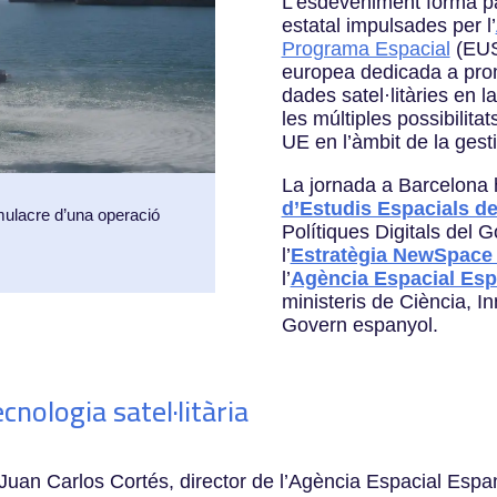
L’esdeveniment forma pa
estatal impulsades per l’
Programa Espacial
(EUSP
europea dedicada a prom
dades satel·litàries en l
les múltiples possibilita
UE en l’àmbit de la gest
La jornada a Barcelona h
d’Estudis Espacials d
ulacre d’una operació
Polítiques Digitals del 
l’
Estratègia NewSpace
l’
Agència Espacial Es
ministeris de Ciència, In
Govern espanyol.
cnologia satel·litària
 Juan Carlos Cortés, director de l’Agència Espacial Espa