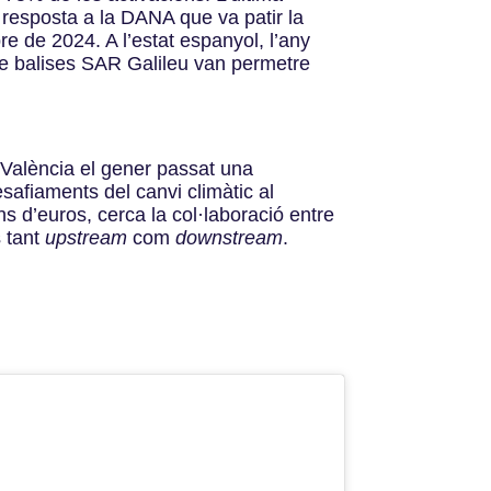
n resposta a la DANA que va patir la
re de 2024. A l’estat espanyol, l’any
de balises SAR Galileu van permetre
a València el gener passat una
afiaments del canvi climàtic al
ns d’euros, cerca la col·laboració entre
s tant
upstream
com
downstream
.