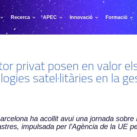
Recerca
APEC
Innovació
Formació
tor privat posen en valor e
logies satel·litàries en la ge
rcelona ha acollit avui una jornada sobre 
sastres, impulsada per l’Agència de la UE 