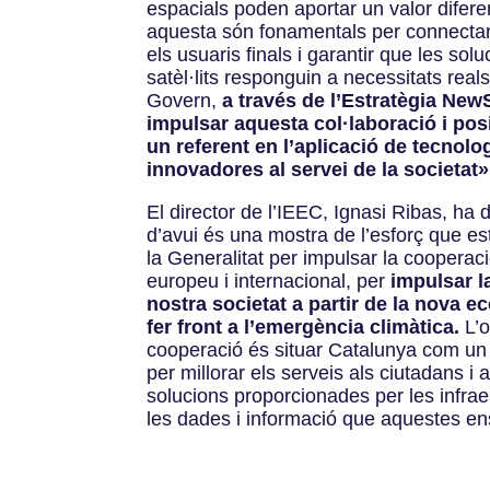
espacials poden aportar un valor difer
aquesta són fonamentals per connectar
els usuaris finals i garantir que les so
satèl·lits responguin a necessitats real
Govern,
a través de l’Estratègia New
impulsar aquesta col·laboració i po
un referent en l’aplicació de tecnolo
innovadores al servei de la societat»
El director de l’IEEC, Ignasi Ribas, ha
d’avui és una
mostra de l’esforç que es
la Generalitat per impulsar la cooperació
europeu i internacional, per
impulsar l
nostra societat a partir de la nova e
fer front a l’emergència climàtica.
L’o
cooperació és situar Catalunya com un 
per millorar els serveis als ciutadans i a
solucions proporcionades per les infraest
les dades i informació que aquestes e