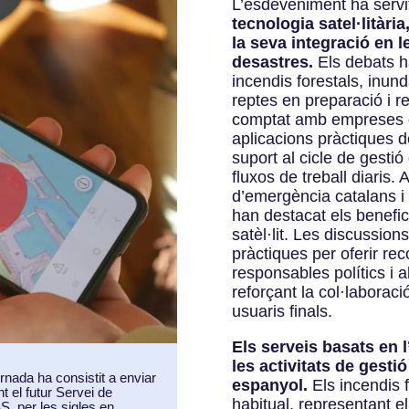
L’esdeveniment ha servi
tecnologia satel·litàr
la seva integració en l
desastres.
Els debats h
incendis forestals, inunda
reptes en preparació i r
comptat amb empreses d
aplicacions pràctiques d
suport al cicle de gestió
fluxos de treball diaris.
d’emergència catalans i
han destacat els benefici
satèl·lit. Les discussio
pràctiques per oferir r
responsables polítics i a
reforçant la col·laboraci
usuaris finals.
Els serveis basats en 
les activitats de gestió
nada ha consistit a enviar
espanyol.
Els incendis 
t el futur Servei de
habitual, representant e
S, per les sigles en