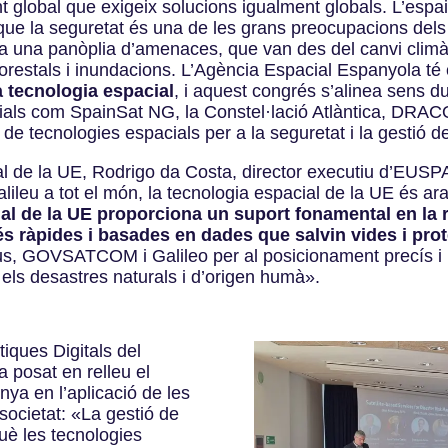
 global que exigeix solucions igualment globals. L’espai
 que la seguretat és una de les grans preocupacions del
 una panòplia d’amenaces, que van des del canvi climàtic
forestals i inundacions. L’Agència Espacial Espanyola té
a tecnologia espacial
, i aquest congrés s’alinea sens d
ls com SpainSat NG, la Constel·lació Atlàntica, DRACO,
de tecnologies espacials per a la seguretat i la gestió d
 de la UE, Rodrigo da Costa, director executiu d’EUSPA
Galileu a tot el món, la tecnologia espacial de la UE és ar
al de la UE proporciona un suport fonamental en la 
és ràpides i basades en dades que salvin vides i pro
us, GOVSATCOM i Galileo per al posicionament precís i 
 els desastres naturals i d’origen humà
»
.
tiques Digitals del
 posat en relleu el
ya en l’aplicació de les
a societat: «La gestió de
uè les tecnologies