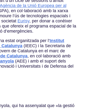
rt d’un cicle de sessions d’àmbit
Agència de la Unió Europea per al
A), en col·laboració amb la xarxa
oure l’ús de tecnologies espacials i
a societat
Eurisy
, per donar a conèixer
ts que ofereix el programa espacial de la
ió d’emergències.
a estat organitzada per l’
Institut
e Catalunya
(IEEC) i la Secretaria de
Govern de Catalunya en el marc de
 de Catalunya
, en col·laboració amb
panyola
(AEE) i amb el suport dels
novació i Universitats i de Defensa del
nyola,
qui ha assenyalat que «la gestió