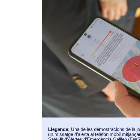
Llegenda:
Una de les demostracions de la jor
un missatge d’alerta al telèfon mòbil mitjançan
Satèl·lit d’Alertes d’Emergència Galileo (EWS