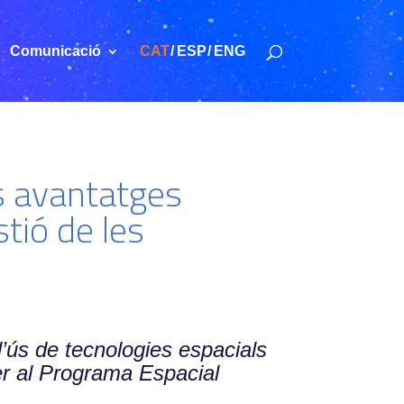
Comunicació
CAT
ESP
ENG
ls avantatges
stió de les
l’ús de tecnologies espacials
per al Programa Espacial