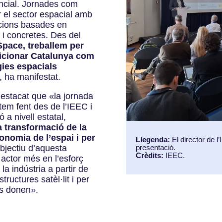
encial. Jornades com
 el sector espacial amb
lucions basades en
s i concretes. Des del
Space, treballem per
sicionar Catalunya com
gies espacials
, ha manifestat.
 destacat que
«
la jornada
tem fent des de l’IEEC i
 a nivell estatal,
a transformació de la
conomia de l’espai i per
Llegenda:
El director de 
presentació.
bjectiu d’aquesta
Crèdits:
IEEC.
actor més en l’esforç
 la indústria a partir de
ructures satèl·lit i per
ns donen
»
.