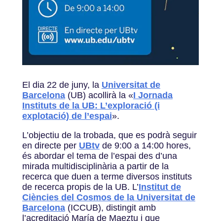
El dia 22 de juny, la
Universitat de
Barcelona
(UB) acollirà la «
I Jornada
Instituts de la UB: L’exploració (i
explotació) de l’espai
».
L’objectiu de la trobada, que es podrà seguir
en directe per
UBtv
de 9:00 a 14:00 hores,
és abordar el tema de l’espai des d’una
mirada multidisciplinària a partir de la
recerca que duen a terme diversos instituts
de recerca propis de la UB. L’
Institut de
Ciències del Cosmos de la Universitat de
Barcelona
(ICCUB), distingit amb
l’acreditació María de Maeztu i que