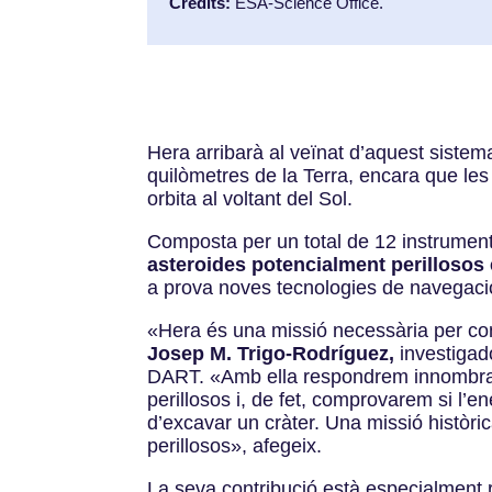
Crèdits:
ESA-Science Office.
Hera arribarà al veïnat d’aquest sistem
quilòmetres de la Terra, encara que le
orbita al voltant del Sol.
Composta per un total de 12 instrumen
asteroides potencialment perillosos 
a prova noves tecnologies de navegació
«Hera és una missió necessària per comp
Josep M. Trigo-Rodríguez,
investigad
DART. «Amb ella respondrem innombrable
perillosos i, de fet, comprovarem si l’e
d’excavar un cràter. Una missió històri
perillosos», afegeix.
La seva contribució està especialment r