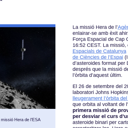
La missió Hera de l’
Agèn
enlairar-se amb èxit ahir
Força Espacial de Cap Ca
16:52 CEST. La missió, en
Espacials de Catalunya
de Ciències de l’Espai
(I
d’asteroides format per 
després que la missió d
l’òrbita d’aquest últim.
El 26 de setembre del 2
laboratori Johns Hopki
lleugerament l’òrbita del
que orbita al voltant de
primera missió de pro
per desviar el curs d’u
 missió Hera de l’ESA
asteroide binari per carto