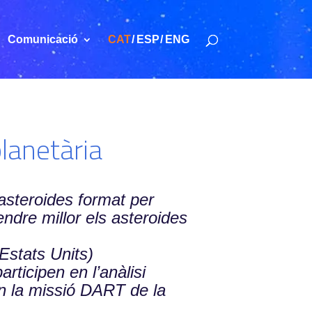
Comunicació
CAT
ESP
ENG
lanetària
’asteroides format per
dre millor els asteroides
Estats Units)
rticipen en l’anàlisi
 en la missió DART de la