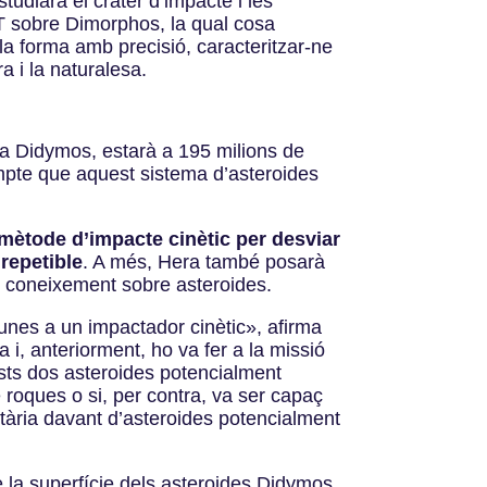
studiarà el cràter d’impacte i les
sobre Dimorphos, la qual cosa
la forma amb precisió, caracteritzar-ne
a i la naturalesa.
i a Didymos, estarà a 195 milions de
ompte que aquest sistema d’asteroides
 mètode d’impacte cinètic per desviar
repetible
. A més, Hera també posarà
l coneixement sobre asteroides.
unes a un impactador cinètic», afirma
 i, anteriorment, ho va fer a la missió
sts dos asteroides potencialment
e roques o si, per contra, va ser capaç
etària davant d’asteroides potencialment
e la superfície dels asteroides Didymos