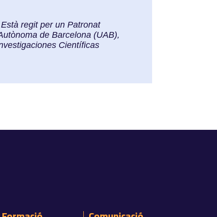
Està regit per un Patronat
at Autònoma de Barcelona (UAB),
nvestigaciones Científicas
Formació
Comunicació