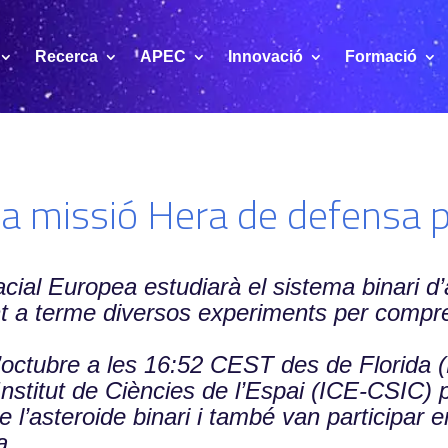
Recerca
APEC
Innovació
Formació
la missió Hera de defensa p
cial Europea estudiarà el sistema binari d
 a terme diversos experiments per compren
d’octubre a les 16:52 CEST des de Florida (
Institut de Ciències de l’Espai (ICE-CSIC) pa
e l’asteroide binari i també van participar
a