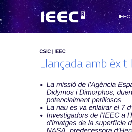
IEEC
CSIC | IEEC
Llançada amb èxit 
La missió de l’Agència Espa
Didymos i Dimorphos, duent
potencialment perillosos
La nau es va enlairar el 7 
Investigadors de l’IEEC a l’
d’imatges de la superfície d
NASA, predecessora d’Her