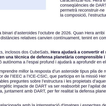
caracteritzar-los. Hera e
conseqüències de DART 
permetrà reconstruir-ne 
la composició, l’estructur
a binari d’asteroides l’octubre de 2026. Quan Hera arrib
s distàncies relatives canvien contínuament, tenint en c
ts, inclosos dos CubeSats,
Hera ajudarà a convertir el
en una tècnica de defensa planetària comprensible i 
 autònoma a l’espai profund i ajudarà a aprofundir en e
rendre millor la resposta d’un asteroide tipus pila de r
or de l’IEEC a l’ICE-CSIC, que participa en la missió Hera
s preguntes sobre l’estructura i les propietats d’aque
nergètic impacte de DART va ser reabsorbit per l’apilat d
ca, juntament amb DART, per fer realitat la defensa plan
elacionada amb la interpretació d’imatges i espectres d