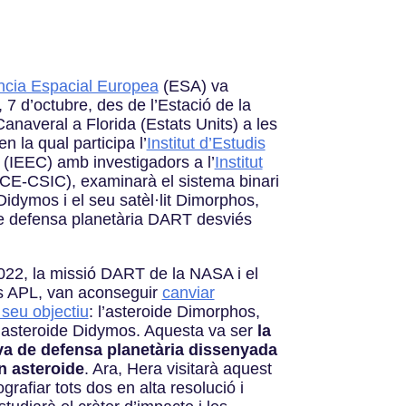
cia Espacial Europea
(ESA) va
, 7 d’octubre, des de l’Estació de la
naveral a Florida (Estats Units) a les
 la qual participa l’
Institut d’Estudis
(IEEC) amb investigadors a l’
Institut
CE-CSIC), examinarà el sistema binari
Didymos i el seu satèl·lit Dimorphos,
e defensa planetària DART desviés
022, la missió DART de la NASA i el
ns APL, van aconseguir
canviar
 seu objectiu
: l’asteroide Dimorphos,
 l’asteroide Didymos. Aquesta va ser
la
va de defensa planetària dissenyada
n asteroide
. Ara, Hera visitarà aquest
grafiar tots dos en alta resolució i