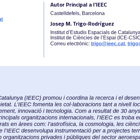
Autor Principal a l’IEEC
Castelldefels, Barcelona
at
Josep M. Trigo-Rodríguez
Institut d’Estudis Espacials de Cataluny
Institut de Ciències de l’Espai (ICE-CSI
Correu electrònic:
trigo@ieec.cat,
trigo
e Catalunya (IEEC) promou i coordina la recerca i el des
etat. L’IEEC fomenta les col·laboracions tant a nivell loc
ment, innovació i tecnologia. Com a resultat de 30 anys 
incipals organitzacions internacionals, l’IEEC es troba en
rats en àrees com: l’astrofísica, la cosmologia, les ciènc
de l’IEEC desenvolupa instrumentació per a projectes terre
 organitzacions privades i públiques del sector aeroespa