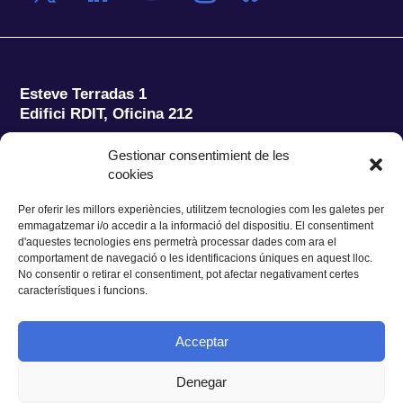
Esteve Terradas 1
Edifici RDIT, Oficina 212
Parc Mediterrani de la Tecnologia (PMT)
Campus
Gestionar consentimient de les
del Baix Llobregat – UPC
cookies
08860 Castelldefels (Barcelona)
Per oferir les millors experiències, utilitzem tecnologies com les galetes per
Tel.:
+34 93 280 2088
emmagatzemar i/o accedir a la informació del dispositiu. El consentiment
Fax:
+34 93 280 6395
d'aquestes tecnologies ens permetrà processar dades com ara el
E-mail:
ieec@ieec.cat
comportament de navegació o les identificacions úniques en aquest lloc.
No consentir o retirar el consentiment, pot afectar negativament certes
característiques i funcions.
CONTACTE
Acceptar
Denegar