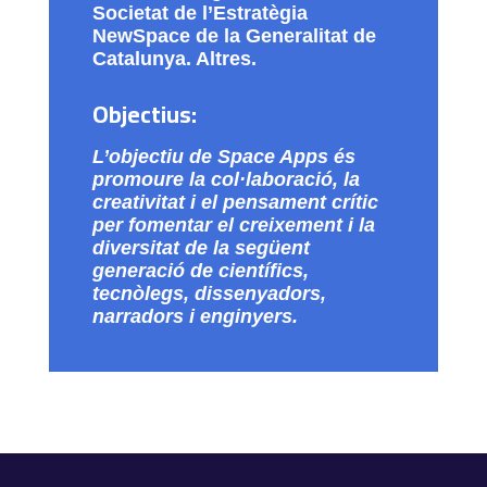
Societat de l’Estratègia
NewSpace de la Generalitat de
Catalunya. Altres.
Objectius:
L’objectiu de Space Apps és
promoure la col·laboració, la
creativitat i el pensament crític
per fomentar el creixement i la
diversitat de la següent
generació de científics,
tecnòlegs, dissenyadors,
narradors i enginyers.