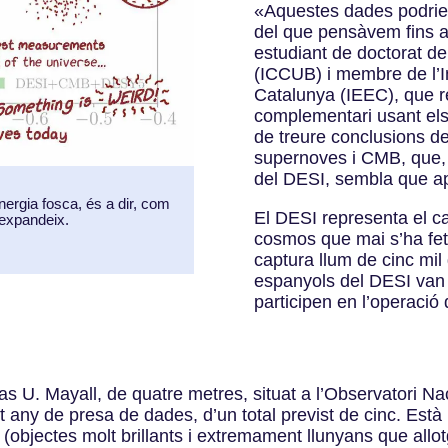
«Aquestes dades podrien
del que pensàvem fins a
estudiant de doctorat de
(ICCUB) i membre de l’In
Catalunya (IEEC), que r
complementari usant el
de treure conclusions de
supernoves i CMB, que,
del DESI, sembla que ap
nergia fosca, és a dir, com
El DESI representa el c
’expandeix.
cosmos que mai s’ha fet
captura llum de cinc mil
espanyols del DESI van t
participen en l’operació
as U. Mayall, de quatre metres, situat a l’Observatori Na
rt any de presa de dades, d’un total previst de cinc. Est
(objectes molt brillants i extremament llunyans que allot