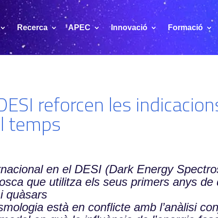
Recerca
APEC
Innovació
Formació
ESI reforcen les indicacion
el temps
ternacional en el DESI (Dark Energy Spectro
fosca que utilitza els seus primers anys d
 i quàsars
mologia està en conflicte amb l’anàlisi co