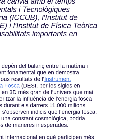
sca canvia amb el temps
ntals i Tecnològiques
a (ICCUB), l’Institut de
) i l’Institut de Física Teòrica
sabilitats importants en
rs depèn del balanç entre la matèria i
dient fonamental que en demostra
ous resultats de l’
Instrument
ia Fosca
(DESI, per les sigles en
pa en 3D més gran de l’univers que mai
eritzar la influència de l’energia fosca
rs durant els darrers 11.000 milions
 s’observen indicis que l’energia fosca,
 una constant cosmològica, podria
ps de maneres inesperades.
t internacional en què participen més