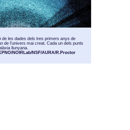
ó de les dades dels tres primers anys de
 de l’univers mai creat. Cada un dels punts
làxia llunyana.
d KPNO/NOIRLab/NSF/AURA/R.Proctor