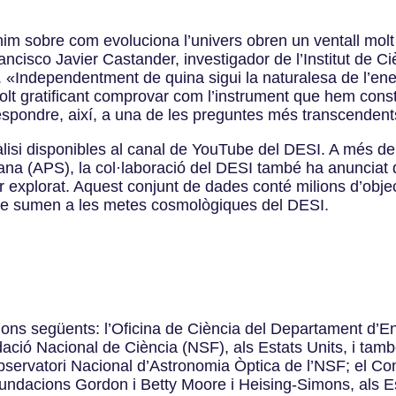
nim sobre com evoluciona l’univers obren un ventall mol
cisco Javier Castander, investigador de l’Institut de Ci
t. «Independentment de quina sigui la naturalesa de l’ene
molt gratificant comprovar com l’instrument que hem const
 respondre, així, a una de les preguntes més transcendent
isi disponibles al canal de YouTube del DESI. A més de fe
ana (APS), la col·laboració del DESI també ha anunciat 
 explorat. Aquest conjunt de dades conté milions d’object
 se sumen a les metes cosmològiques del DESI.
cions següents: l’Oficina de Ciència del Departament d’E
ació Nacional de Ciència (NSF), als Estats Units, i tam
servatori Nacional d’Astronomia Òptica de l’NSF; el Cons
undacions Gordon i Betty Moore i Heising-Simons, als Es