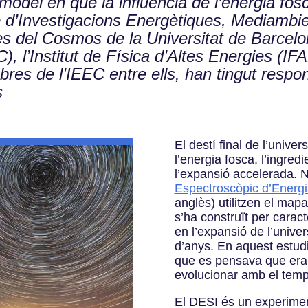
model en què la influència de l’energia fo
e d’Investigacions Energètiques, Mediambie
es del Cosmos de la Universitat de Barcelon
, l’Institut de Física d’Altes Energies (IFAE
s de l’IEEC entre ells, han tingut respon
s
El destí final de l’unive
l’energia fosca, l’ingre
l’expansió accelerada. N
Espectroscòpic d’Energ
anglès
) utilitzen el ma
s’ha construït per caract
en l’expansió de l’unive
d’anys. En aquest estudi
que es pensava que era
evolucionar amb el tem
El DESI és un experimen