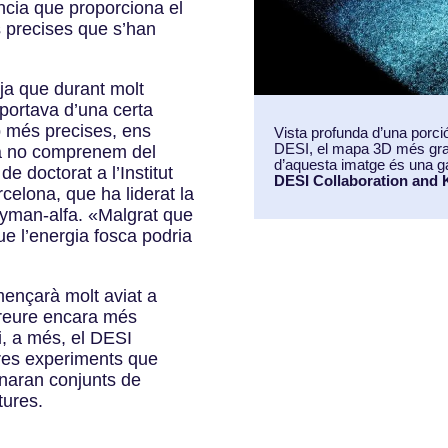
ncia que proporciona el
 precises que s’han
a que durant molt
portava d’una certa
 més precises, ens
Vista profunda d’una porci
DESI, el mapa 3D més gran
a no comprenem del
d’aquesta imatge és una ga
e doctorat a l’Institut
DESI Collaboration an
celona, que ha liderat la
 Lyman-alfa. «Malgrat que
ue l’energia fosca podria
mençarà molt aviat a
xtreure encara més
i, a més, el DESI
res experiments que
naran conjunts de
tures.