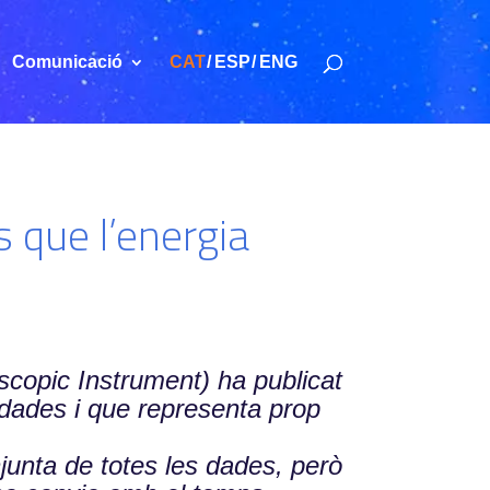
Comunicació
CAT
ESP
ENG
s que l’energia
scopic Instrument) ha publicat
e dades i que representa prop
njunta de totes les dades, però