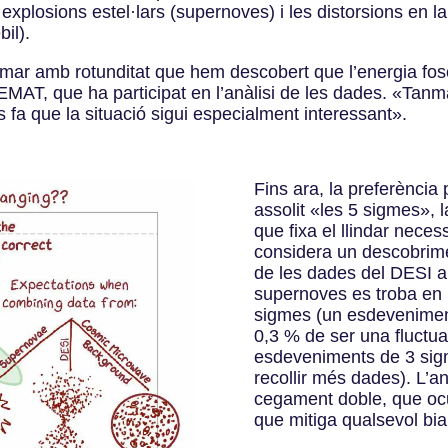
xplosions estel·lars (supernoves) i les distorsions en l
bil).
rmar amb rotunditat que hem descobert que l’energia fos
EMAT, que ha participat en l’anàlisi de les dades. «Tanma
 fa que la situació sigui especialment interessant».
Fins ara, la preferència
assolit «les 5 sigmes», 
que fixa el llindar nece
considera un descobrime
de les dades del DESI a
supernoves es troba en u
sigmes (un esdeveniment
0,3 % de ser una fluctua
esdeveniments de 3 sig
recollir més dades). L’an
cegament doble, que ocul
que mitiga qualsevol bia