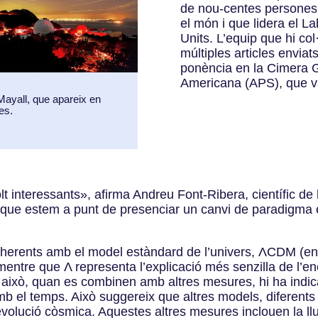
de nou-centes persones 
el món i que lidera el L
Units. L’equip que hi col
múltiples articles enviats
ponència en la Cimera Gl
Americana (APS), que va 
 Mayall, que apareix en
les.
t interessants», afirma Andreu Font-Ribera, científic de
que estem a punt de presenciar un canvi de paradigma en
coherents amb el model estàndard de l’univers, ΛCDM (e
, mentre que Λ representa l’explicació més senzilla de l’
això, quan es combinen amb altres mesures, hi ha indic
 amb el temps. Això suggereix que altres models, diferen
’evolució còsmica. Aquestes altres mesures inclouen la ll