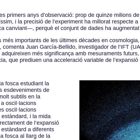
 tres primers anys d’observació: prop de quinze milions d
ssim, i la precisió de l’experiment ha millorat respecte 
sca canviant—, perquè el conjunt de dades ha augmentat
ats més importants de les últimes dècades en cosmologia,
comenta Juan García-Bellido, investigador de l’IFT (UA
s adquireixen més significança amb mesuraments futurs
cia, que prediuen una acceleració variable de l’expansió 
ia fosca estudiant la
 Els esdeveniments de
olt subtils en la
a oscil·lacions
s oscil·lacions
a estàndard, i la mida
rectament de l’expansió
a estàndard a diferents
a fosca al llarg de la