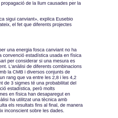
a propagació de la llum causades per la
ca sigui canviant», explica Eusebio
teix, el fet que diferents projectes
 per una energia fosca canviant no ha
la convenció estadística usada en física
ssari per considerar si una mesura es
nt. L’anàlisi de diferents combinacions
mb la CMB i diversos conjunts de
n rang que va entre les 2,8 i les 4,2
 de 3 sigmes té una probabilitat del
ció estadística, però molts
mes en física han desaparegut en
àlisi ha utilitzat una tècnica amb
ta els resultats fins al final, de manera
ix inconscient sobre les dades.