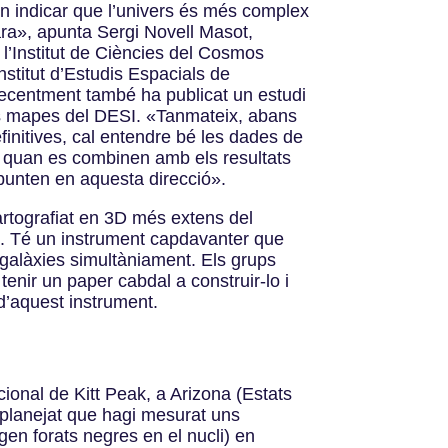
 indicar que l’univers és més complex
ra», apunta Sergi Novell Masot,
 l’Institut de Ciències del Cosmos
stitut d’Estudis Espacials de
ecentment també ha publicat un estudi
s mapes del DESI. «Tanmateix, abans
finitives, cal entendre bé les dades de
 quan es combinen amb els resultats
unten en aquesta direcció».
artografiat en 3D més extens del
. Té un instrument capdavanter que
 galàxies simultàniament. Els grups
enir un paper cabdal a construir-lo i
 d’aquest instrument.
cional de Kitt Peak, a Arizona (Estats
à planejat que hagi mesurat uns
gen forats negres en el nucli) en