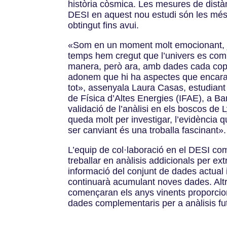
història còsmica. Les mesures de distà
DESI en aquest nou estudi són les més
obtingut fins avui.
«Som en un moment molt emocionant, j
temps hem cregut que l’univers es com
manera, però ara, amb dades cada cop
adonem que hi ha aspectes que encar
tot», assenyala Laura Casas, estudiant d
de Física d’Altes Energies (IFAE), a Bar
validació de l’anàlisi en els boscos de
queda molt per investigar, l’evidència q
ser canviant és una troballa fascinant».
L’equip de col·laboració en el DESI co
treballar en anàlisis addicionals per e
informació del conjunt de dades actual 
continuarà acumulant noves dades. Alt
començaran els anys vinents proporcio
dades complementaris per a anàlisis fu