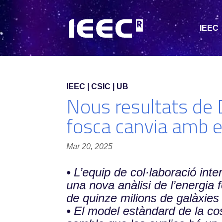
IEEC
IEEC | CSIC | UB
Nous resultats de D
fosca canvia amb 
Mar 20, 2025
• L’equip de col·laboració in
una nova anàlisi de l’energia 
de quinze milions de galàxies
• El model estàndard de la cos