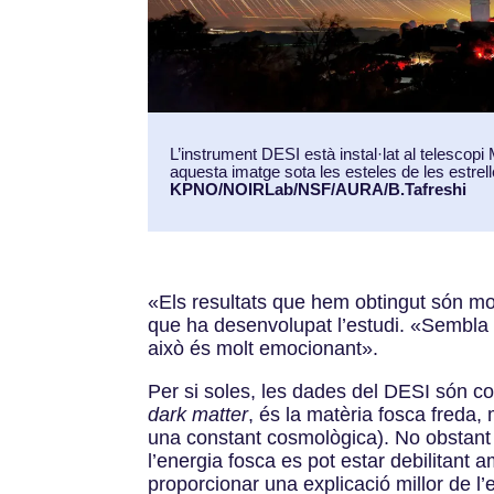
L’instrument DESI està instal·lat al telescopi
aquesta imatge sota les esteles de les estrel
KPNO/NOIRLab/NSF/AURA/B.Tafreshi
«Els resultats que hem obtingut són mol
que ha desenvolupat l’estudi. «Sembla 
això és molt emocionant».
Per si soles, les dades del DESI són 
dark matter
, és la matèria fosca freda
una constant cosmològica). No obstant 
l’energia fosca es pot estar debilitant
proporcionar una explicació millor de l