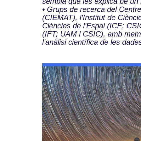
sembla que les explica bé un 
• Grups de recerca del Centr
(CIEMAT), l’Institut de Ciènci
Ciències de l’Espai (ICE; CSIC)
(IFT; UAM i CSIC), amb membre
l’anàlisi científica de les dade