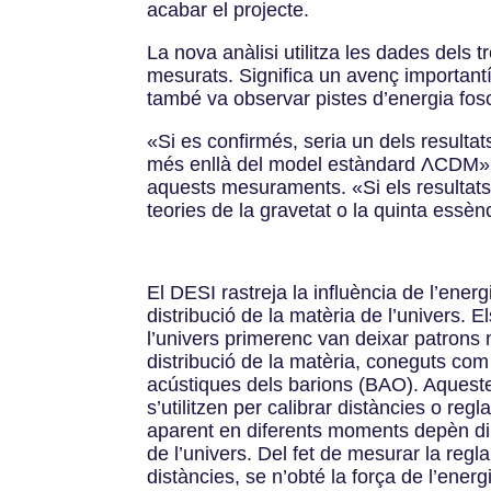
acabar el projecte.
La nova anàlisi utilitza les dades dels
mesurats. Significa un avenç importantí
també va observar pistes d’energia fo
«Si es confirmés, seria un dels result
més enllà del model estàndard ΛCDM», 
aquests mesuraments. «Si els resultat
teories de la gravetat o la quinta essèn
El DESI rastreja la influència de l’energ
distribució de la matèria de l’univers.
l’univers primerenc van deixar patrons m
distribució de la matèria, coneguts com 
acústiques dels barions (BAO). Aqueste
s’utilitzen per calibrar distàncies o regl
aparent en diferents moments depèn di
de l’univers. Del fet de mesurar la regl
distàncies, se n’obté la força de l’energi