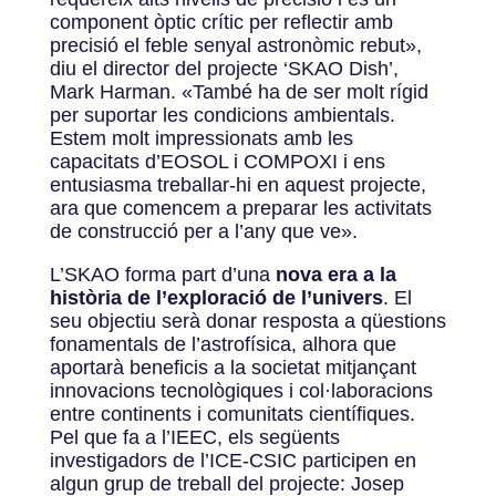
component òptic crític per reflectir amb
precisió el feble senyal astronòmic rebut»,
diu el director del projecte ‘SKAO Dish’,
Mark Harman. «També ha de ser molt rígid
per suportar les condicions ambientals.
Estem molt impressionats amb les
capacitats d’EOSOL i COMPOXI i ens
entusiasma treballar-hi en aquest projecte,
ara que comencem a preparar les activitats
de construcció per a l’any que ve».
L’SKAO forma part d’una
nova era a la
història de l’exploració de l’univers
. El
seu objectiu serà donar resposta a qüestions
fonamentals de l’astrofísica, alhora que
aportarà beneficis a la societat mitjançant
innovacions tecnològiques i col·laboracions
entre continents i comunitats científiques.
Pel que fa a l’IEEC, els següents
investigadors de l’ICE-CSIC participen en
algun grup de treball del projecte: Josep