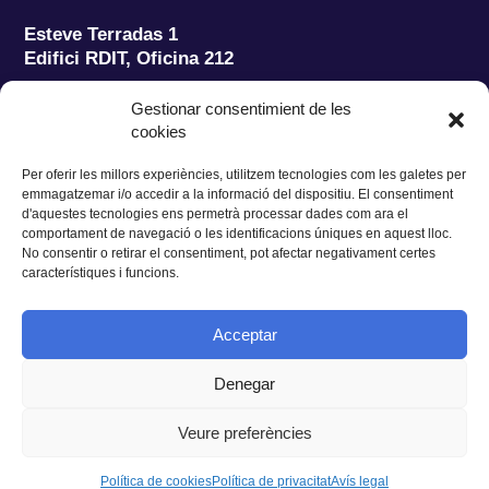
Esteve Terradas 1
Edifici RDIT, Oficina 212
Parc Mediterrani de la Tecnologia (PMT)
Campus
Gestionar consentimient de les
del Baix Llobregat – UPC
cookies
08860 Castelldefels (Barcelona)
Per oferir les millors experiències, utilitzem tecnologies com les galetes per
Tel.:
+34 93 280 2088
emmagatzemar i/o accedir a la informació del dispositiu. El consentiment
Fax:
+34 93 280 6395
d'aquestes tecnologies ens permetrà processar dades com ara el
E-mail:
ieec@ieec.cat
comportament de navegació o les identificacions úniques en aquest lloc.
No consentir o retirar el consentiment, pot afectar negativament certes
característiques i funcions.
CONTACTE
Acceptar
Denegar
Privacitat
|
Avís legal
|
Cookies
Veure preferències
Disseny web
Ruiz Stinga Studio
| Desenvolupament tècnic
Ixole
Política de cookies
Política de privacitat
Avís legal