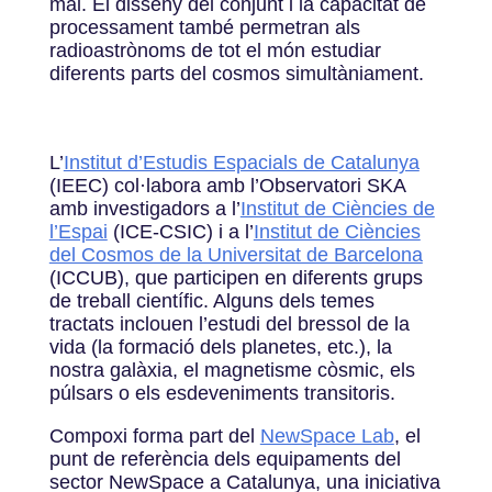
mai. El disseny del conjunt i la capacitat de
processament també permetran als
radioastrònoms de tot el món estudiar
diferents parts del cosmos simultàniament.
L’
Institut d’Estudis Espacials de Catalunya
(IEEC) col·labora amb l’Observatori SKA
amb investigadors a l’
Institut de Ciències de
l’Espai
(ICE-CSIC) i a l’
Institut de Ciències
del Cosmos de la Universitat de Barcelona
(ICCUB), que participen en diferents grups
de treball científic. Alguns dels temes
tractats inclouen l’estudi del bressol de la
vida (la formació dels planetes, etc.), la
nostra galàxia, el magnetisme còsmic, els
púlsars o els esdeveniments transitoris.
Compoxi forma part del
NewSpace Lab
, el
punt de referència dels equipaments del
sector NewSpace a Catalunya, una iniciativa