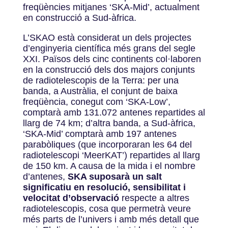
freqüències mitjanes ‘SKA-Mid’, actualment
en construcció a Sud-àfrica.
L’SKAO està considerat un dels projectes
d’enginyeria científica més grans del segle
XXI. Països dels cinc continents col·laboren
en la construcció dels dos majors conjunts
de radiotelescopis de la Terra: per una
banda, a Austràlia, el conjunt de baixa
freqüència, conegut com ‘SKA-Low’,
comptarà amb 131.072 antenes repartides al
llarg de 74 km; d’altra banda, a Sud-àfrica,
‘SKA-Mid’ comptarà amb 197 antenes
parabòliques (que incorporaran les 64 del
radiotelescopi ‘MeerKAT’) repartides al llarg
de 150 km. A causa de la mida i el nombre
d’antenes,
SKA suposarà un salt
significatiu en resolució, sensibilitat i
velocitat d’observació
respecte a altres
radiotelescopis, cosa que permetrà veure
més parts de l’univers i amb més detall que