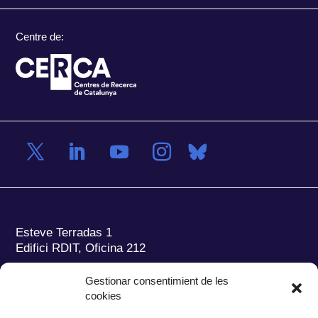
Centre de:
Esteve Terradas 1
Edifici RDIT, Oficina 212
Parc Mediterrani de la Tecnologia (PMT)
Campus
Gestionar consentimient de les
del Baix Llobregat – UPC
cookies
08860 Castelldefels (Barcelona)