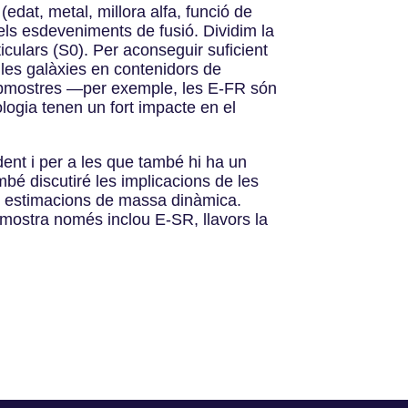
(edat, metal, millora alfa, funció de
 els esdeveniments de fusió. Dividim la
ticulars (S0). Per aconseguir suficient
 les galàxies en contenidors de
s submostres —per exemple, les E-FR són
logia tenen un fort impacte en el
ent i per a les que també hi ha un
bé discutiré les implicacions de les
les estimacions de massa dinàmica.
 mostra només inclou E-SR, llavors la