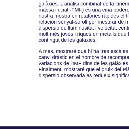
galàxies. L'anàlisi combinat de la cinemà
massa inicial -FMI-) és una eina podero
nostra mostra en rotatòries ràpides el·lí
relación senyal-soroll per mesurar de m
dispersió de lluminositat i velocitat c
molt més joves i riques en metalls que 
contingut de les galàxies.
A més, mostraré que hi ha tres escales
canvi dràstic en el nombre de recomptes
variacions de l'IMF dins de les galàxie
Finalment, mostraré que el gruix del P
dispersió observada es redueix signific