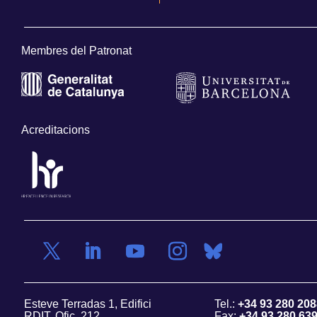
Membres del Patronat
Acreditacions
Esteve Terradas 1, Edifici
Tel.:
+34 93 280 208
RDIT, Ofic. 212
Fax:
+34 93 280 63