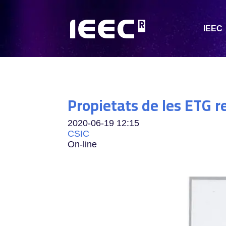
IEEC
Propietats de les ETG 
2020-06-19
12:15
CSIC
On-line