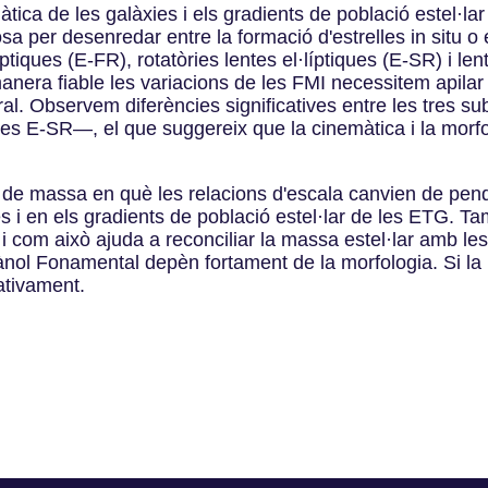
tica de les galàxies i els gradients de població estel·lar 
sa per desenredar entre la formació d'estrelles in situ o
ptiques (E-FR), rotatòries lentes el·líptiques (E-SR) i len
anera fiable les variacions de les FMI necessitem apilar
entral. Observem diferències significatives entre les tre
les E-SR—, el que suggereix que la cinemàtica i la morfo
 de massa en què les relacions d'escala canvien de pend
 i en els gradients de població estel·lar de les ETG. Tam
s i com això ajuda a reconciliar la massa estel·lar amb 
lànol Fonamental depèn fortament de la morfologia. Si la
ativament.