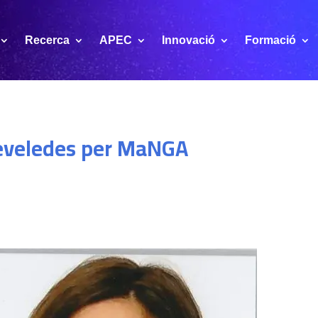
Recerca
APEC
Innovació
Formació
reveledes per MaNGA