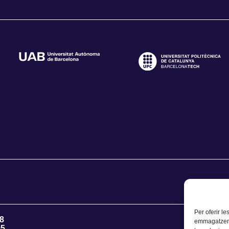
Per oferir le
8
emmagatzemar
95