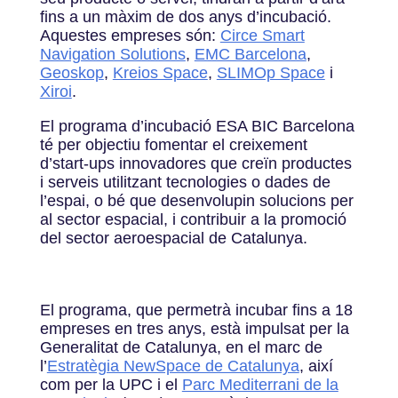
fins a un màxim de dos anys d’incubació.
Aquestes empreses són:
Circe Smart
Navigation Solutions
,
EMC Barcelona
,
Geoskop
,
Kreios Space
,
SLIMOp Space
i
Xiroi
.
El programa d’incubació ESA BIC Barcelona
té per objectiu fomentar el creixement
d’start-ups innovadores que creïn productes
i serveis utilitzant tecnologies o dades de
l’espai, o bé que desenvolupin solucions per
al sector espacial, i contribuir a la promoció
del sector aeroespacial de Catalunya.
El programa, que permetrà incubar fins a 18
empreses en tres anys, està impulsat per la
Generalitat de Catalunya, en el marc de
l’
Estratègia NewSpace de Catalunya
, així
com per la UPC i el
Parc Mediterrani de la