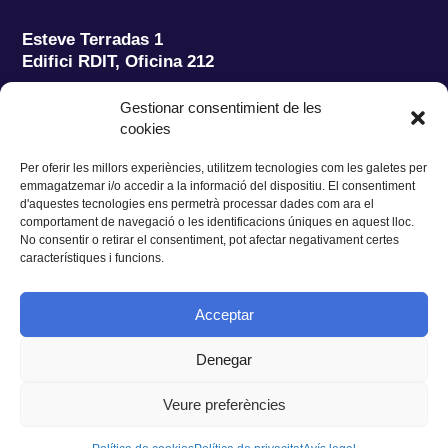
Esteve Terradas 1
Edifici RDIT, Oficina 212
Parc Mediterrani de la Tecnologia (PMT)
Campus
Gestionar consentimient de les
del Baix Llobregat – UPC
cookies
08860 Castelldefels (Barcelona)
Per oferir les millors experiències, utilitzem tecnologies com les galetes per
Tel.:
+34 93 280 2088
emmagatzemar i/o accedir a la informació del dispositiu. El consentiment
Fax:
+34 93 280 6395
d'aquestes tecnologies ens permetrà processar dades com ara el
E-mail:
ieec@ieec.cat
comportament de navegació o les identificacions úniques en aquest lloc.
No consentir o retirar el consentiment, pot afectar negativament certes
característiques i funcions.
CONTACTE
Acceptar
Denegar
Privacitat
|
Avís legal
|
Cookies
Veure preferències
Disseny web
Ruiz Stinga Studio
| Desenvolupament tècnic
Ixole