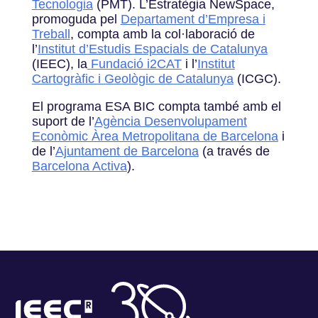
Tecnologia
(PMT). L’Estratègia NewSpace,
promoguda pel
Departament d’Empresa i
Treball
, compta amb la col·laboració de
l’
Institut d’Estudis Espacials de Catalunya
(IEEC), la
Fundació i2CAT
i l’
Institut
Cartogràfic i Geològic de Catalunya
(ICGC).
El programa ESA BIC compta també amb el
suport de l’
Agència Desenvolupament
Econòmic Àrea Metropolitana de Barcelona
i
de l’
Ajuntament de Barcelona
(a través de
Barcelona Activa
).