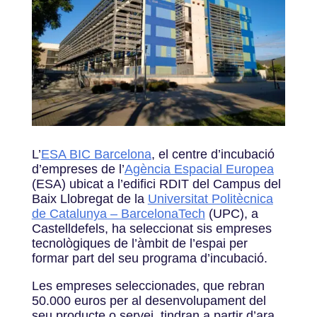
L’
ESA BIC Barcelona
, el centre d’incubació
d’empreses de l’
Agència Espacial Europea
(ESA) ubicat a l’edifici RDIT del Campus del
Baix Llobregat de la
Universitat Politècnica
de Catalunya – BarcelonaTech
(UPC), a
Castelldefels, ha seleccionat sis empreses
tecnològiques de l’àmbit de l’espai per
formar part del seu programa d’incubació.
Les empreses seleccionades, que rebran
50.000 euros per al desenvolupament del
seu producte o servei, tindran a partir d’ara