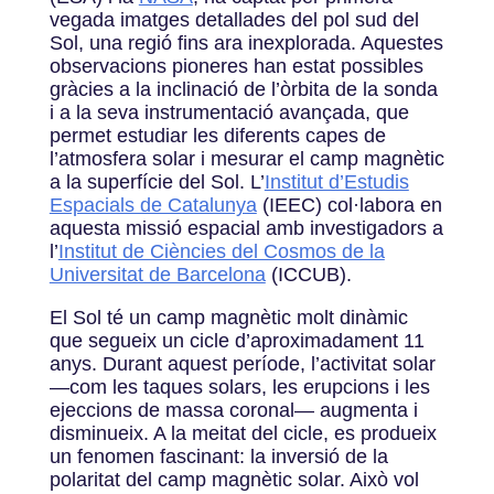
vegada imatges detallades del pol sud del
Sol, una regió fins ara inexplorada. Aquestes
observacions pioneres han estat possibles
gràcies a la inclinació de l’òrbita de la sonda
i a la seva instrumentació avançada, que
permet estudiar les diferents capes de
l’atmosfera solar i mesurar el camp magnètic
a la superfície del Sol. L’
Institut d’Estudis
Espacials de Catalunya
(IEEC) col·labora en
aquesta missió espacial amb investigadors a
l’
Institut de Ciències del Cosmos de la
Universitat de Barcelona
(ICCUB).
El Sol té un camp magnètic molt dinàmic
que segueix un cicle d’aproximadament 11
anys. Durant aquest període, l’activitat solar
—com les taques solars, les erupcions i les
ejeccions de massa coronal— augmenta i
disminueix. A la meitat del cicle, es produeix
un fenomen fascinant: la inversió de la
polaritat del camp magnètic solar. Això vol