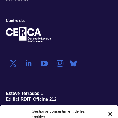
Centre de:
Esteve Terradas 1
Edifici RDIT, Oficina 212
Parc Mediterrani de la Tecnologia (PMT)
Campus
Gestionar consentimient de les
del Baix Llobregat – UPC
cookies