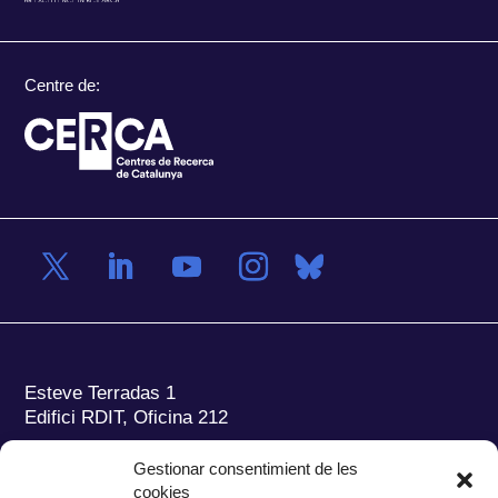
Centre de:
Esteve Terradas 1
Edifici RDIT, Oficina 212
Parc Mediterrani de la Tecnologia (PMT)
Campus
Gestionar consentimient de les
del Baix Llobregat – UPC
cookies