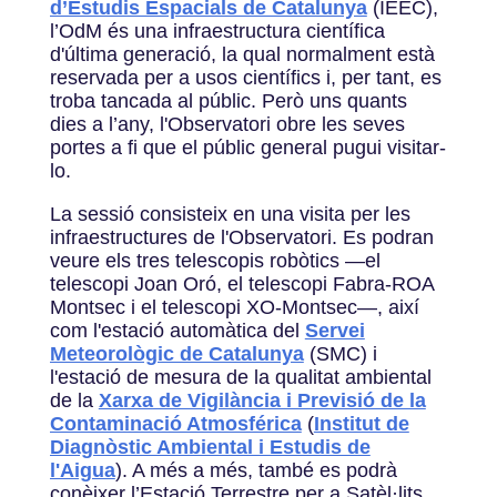
d’Estudis Espacials de Catalunya
(IEEC),
l’OdM és una infraestructura científica
d'última generació, la qual normalment està
reservada per a usos científics i, per tant, es
troba tancada al públic. Però uns quants
dies a l’any, l'Observatori obre les seves
portes a fi que el públic general pugui visitar-
lo.
La sessió consisteix en una visita per les
infraestructures de l'Observatori. Es podran
veure els tres telescopis robòtics —el
telescopi Joan Oró, el telescopi Fabra-ROA
Montsec i el telescopi XO-Montsec—, així
com l'estació automàtica del
Servei
Meteorològic de Catalunya
(SMC) i
l'estació de mesura de la qualitat ambiental
de la
Xarxa de Vigilància i Previsió de la
Contaminació Atmosférica
(
Institut de
Diagnòstic Ambiental i Estudis de
l'Aigua
). A més a més, també es podrà
conèixer l’Estació Terrestre per a Satèl·lits