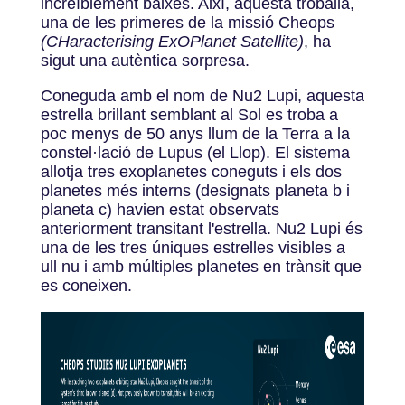
increïblement baixes. Així, aquesta troballa,
una de les primeres de la missió Cheops
(CHaracterising ExOPlanet Satellite)
, ha
sigut una autèntica sorpresa.
Coneguda amb el nom de Nu2 Lupi, aquesta
estrella brillant semblant al Sol es troba a
poc menys de 50 anys llum de la Terra a la
constel·lació de Lupus (el Llop). El sistema
allotja tres exoplanetes coneguts i els dos
planetes més interns (designats planeta b i
planeta c) havien estat observats
anteriorment transitant l'estrella. Nu2 Lupi és
una de les tres úniques estrelles visibles a
ull nu i amb múltiples planetes en trànsit que
es coneixen.