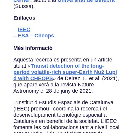
Center
, situat a la
Universitat de Ginebra
(Suïssa).
Enllaços
–
IEEC
–
ESA – Cheops
Més informació
Aquesta recerca es presenta en un article
titulat «
Transit detection of the long-
period volatile-rich super-Earth Nu2 Lupi
d with CHEOPS
» de Delrez, L. et al. (2021),
que apareixerà a la revista Nature
Astronomy el 28 de juny de 2021.
L’Institut d’Estudis Espacials de Catalunya
(IEEC) promou i coordina la recerca i el
desenvolupament tecnològic espacial a
Catalunya en benefici de la societat. L’IEEC
fomenta les col·laboracions tant a nivell local