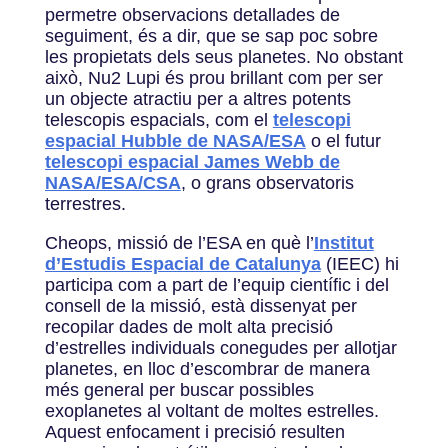
permetre observacions detallades de
seguiment, és a dir, que se sap poc sobre
les propietats dels seus planetes. No obstant
això, Nu2 Lupi és prou brillant com per ser
un objecte atractiu per a altres potents
telescopis espacials, com el
telescopi
espacial Hubble de NASA/ESA
o el futur
telescopi espacial James Webb de
NASA/ESA/CSA
, o grans observatoris
terrestres.
Cheops, missió de l’ESA en què l’
Institut
d’Estudis Espacial de Catalunya
(IEEC) hi
participa com a part de l’equip científic i del
consell de la missió, està dissenyat per
recopilar dades de molt alta precisió
d’estrelles individuals conegudes per allotjar
planetes, en lloc d’escombrar de manera
més general per buscar possibles
exoplanetes al voltant de moltes estrelles.
Aquest enfocament i precisió resulten