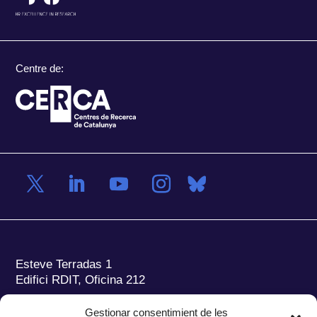
Centre de:
Esteve Terradas 1
Edifici RDIT, Oficina 212
Parc Mediterrani de la Tecnologia (PMT)
Campus
Gestionar consentimient de les