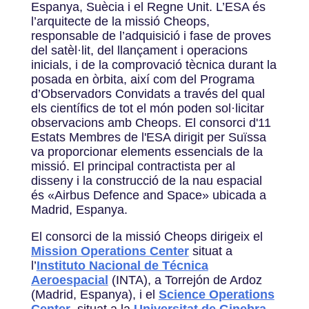
Espanya, Suècia i el Regne Unit. L’ESA és
l’arquitecte de la missió Cheops,
responsable de l’adquisició i fase de proves
del satèl·lit, del llançament i operacions
inicials, i de la comprovació tècnica durant la
posada en òrbita, així com del Programa
d’Observadors Convidats a través del qual
els científics de tot el món poden sol·licitar
observacions amb Cheops. El consorci d'11
Estats Membres de l'ESA dirigit per Suïssa
va proporcionar elements essencials de la
missió. El principal contractista per al
disseny i la construcció de la nau espacial
és «Airbus Defence and Space» ubicada a
Madrid, Espanya.
El consorci de la missió Cheops dirigeix ​​el
Mission Operations Center
situat a
l’
Instituto Nacional de Técnica
Aeroespacial
(INTA), a Torrejón de Ardoz
(Madrid, Espanya), i el
Science Operations