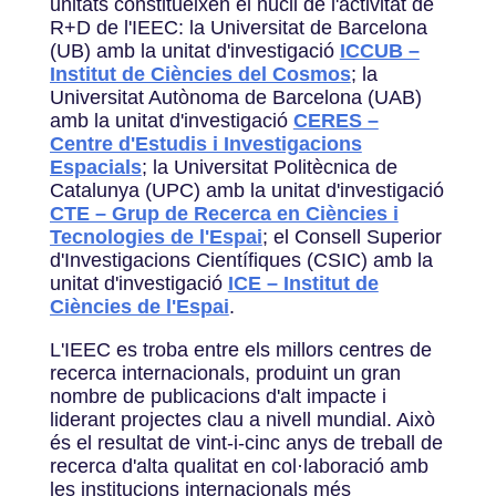
unitats constitueixen el nucli de l'activitat de
R+D de l'IEEC: la Universitat de Barcelona
(UB) amb la unitat d'investigació
ICCUB –
Institut de Ciències del Cosmos
; la
Universitat Autònoma de Barcelona (UAB)
amb la unitat d'investigació
CERES –
Centre d'Estudis i Investigacions
Espacials
; la Universitat Politècnica de
Catalunya (UPC) amb la unitat d'investigació
CTE – Grup de Recerca en Ciències i
Tecnologies de l'Espai
; el Consell Superior
d'Investigacions Científiques (CSIC) amb la
unitat d'investigació
ICE – Institut de
Ciències de l'Espai
.
L'IEEC es troba entre els millors centres de
recerca internacionals, produint un gran
nombre de publicacions d'alt impacte i
liderant projectes clau a nivell mundial. Això
és el resultat de vint-i-cinc anys de treball de
recerca d'alta qualitat en col·laboració amb
les institucions internacionals més