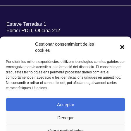
Esteve Terradas 1
Edifici RDIT, Oficina 212
Parc Mediterrani de la Tecnologia (PMT)
Campus
Gestionar consentimient de les
del Baix Llobregat – UPC
cookies
08860 Castelldefels (Barcelona)
Per oferir les millors experiències, utilitzem tecnologies com les galetes per
Tel.:
+34 93 280 2088
emmagatzemar i/o accedir a la informació del dispositiu. El consentiment
Fax:
+34 93 280 6395
d'aquestes tecnologies ens permetrà processar dades com ara el
E-mail:
ieec@ieec.cat
comportament de navegació o les identificacions úniques en aquest lloc.
No consentir o retirar el consentiment, pot afectar negativament certes
característiques i funcions.
CONTACTE
Acceptar
Denegar
Privacitat
|
Avís legal
|
Cookies
Veure preferències