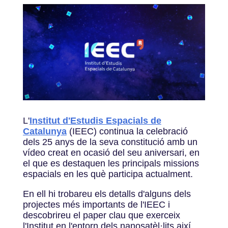
L'
Institut d'Estudis Espacials de
Catalunya
(IEEC) continua la celebració
dels 25 anys de la seva constitució amb un
vídeo creat en ocasió del seu aniversari, en
el que es destaquen les principals missions
espacials en les què participa actualment.
En ell hi trobareu els detalls d'alguns dels
projectes més importants de l'IEEC i
descobrireu el paper clau que exerceix
l'Institut en l'entorn dels nanosatèl·lits així