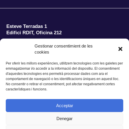
Esteve Terradas 1
Edifici RDIT, Oficina 212
Parc Mediterrani de la Tecnologia (PMT)
Campus
Gestionar consentimient de les
del Baix Llobregat – UPC
cookies
08860 Castelldefels (Barcelona)
Per oferir les millors experiències, utilitzem tecnologies com les galetes per
Tel.:
+34 93 280 2088
emmagatzemar i/o accedir a la informació del dispositiu. El consentiment
Fax:
+34 93 280 6395
d'aquestes tecnologies ens permetrà processar dades com ara el
E-mail:
ieec@ieec.cat
comportament de navegació o les identificacions úniques en aquest lloc.
No consentir o retirar el consentiment, pot afectar negativament certes
característiques i funcions.
CONTACTE
Acceptar
Denegar
Privacitat
|
Avís legal
|
Cookies