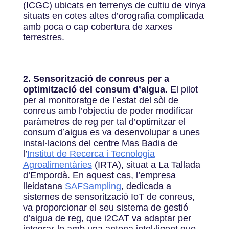
(ICGC) ubicats en terrenys de cultiu de vinya
situats en cotes altes d’orografia complicada
amb poca o cap cobertura de xarxes
terrestres.
2. Sensorització de conreus per a
optimització del consum d’aigua
. El pilot
per al monitoratge de l’estat del sòl de
conreus amb l’objectiu de poder modificar
paràmetres de reg per tal d’optimitzar el
consum d’aigua es va desenvolupar a unes
instal·lacions del centre Mas Badia de
l’
Institut de Recerca i Tecnologia
Agroalimentàries
(IRTA), situat a La Tallada
d’Empordà. En aquest cas, l’empresa
lleidatana
SAFSampling
, dedicada a
sistemes de sensorització IoT de conreus,
va proporcionar el seu sistema de gestió
d’aigua de reg, que i2CAT va adaptar per
integrar-lo amb una antena intel·ligent que