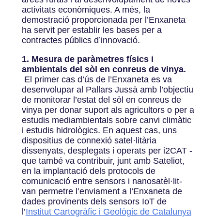
activitats econòmiques. A més, la
demostració proporcionada per l’Enxaneta
ha servit per establir les bases per a
contractes públics d’innovació.
1. Mesura de paràmetres físics i
ambientals del sòl en conreus de vinya.
El primer cas d’ús de l’Enxaneta es va
desenvolupar al Pallars Jussà amb l’objectiu
de monitorar l’estat del sòl en conreus de
vinya per donar suport als agricultors o per a
estudis mediambientals sobre canvi climàtic
i estudis hidrològics. En aquest cas, uns
dispositius de connexió satel·litària
dissenyats, desplegats i operats per i2CAT -
que també va contribuir, junt amb Sateliot
,
en la implantació dels protocols de
comunicació entre sensors i nanosatèl·lit-
van permetre l’enviament a l’Enxaneta de
dades provinents dels sensors IoT de
l’
Institut Cartogràfic i Geològic de Catalunya