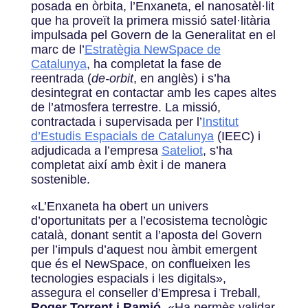
posada en òrbita, l’Enxaneta, el nanosatèl·lit
que ha proveït la primera missió satel·litària
impulsada pel Govern de la Generalitat en el
marc de l’
Estratègia NewSpace de
Catalunya
, ha completat la fase de
reentrada (
de-orbit
, en anglès) i s’ha
desintegrat en contactar amb les capes altes
de l’atmosfera terrestre. La missió,
contractada i supervisada per l’
Institut
d’Estudis Espacials de Catalunya
(IEEC) i
adjudicada a l’empresa
Sateliot
, s’ha
completat així amb èxit i de manera
sostenible.
«L’Enxaneta ha obert un univers
d’oportunitats per a l’ecosistema tecnològic
català, donant sentit a l’aposta del Govern
per l’impuls d’aquest nou àmbit emergent
que és el NewSpace, on conflueixen les
tecnologies espacials i les digitals»,
assegura el conseller d’Empresa i Treball,
Roger Torrent i Ramió
. «Ha permès validar