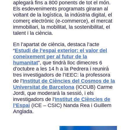
aplegarà fins a 800 ponents de tot el món.
Els esdeveniments programats giraran al
voltant de la logística, la indústria digital, el
comerç electrònic (e-commerce), el mercat
immobiliari, la mobilitat, la sostenibilitat, el
talent i la ciència.
En l’apartat de ciència, destaca l’acte
“
Estudi de l’espai exterior: el valor del
coneixement per al futur de la
humanitat
”, que tindrà lloc dimecres 6
d’octubre a les 14 h a la Pedrera i reunirà
tres investigadors de l’IEEC: la professora
de l’
Institut de Ciències del Cosmos de la
Universitat de Barcelona
(ICCUB) Carme
Jordi, que moderarà la sessió, i els
investigadors de l’
Institut de Ciències de
l’Espai
(ICE – CSIC) Nanda Rea i Guillem
Anglada.