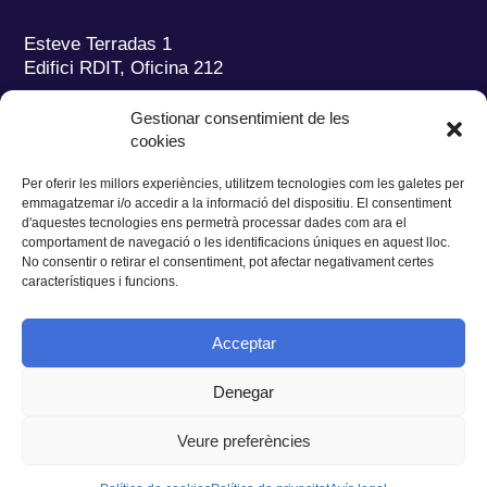
Esteve Terradas 1
Edifici RDIT, Oficina 212
Parc Mediterrani de la Tecnologia (PMT)
Campus
Gestionar consentimient de les
del Baix Llobregat – UPC
cookies
08860 Castelldefels (Barcelona)
Per oferir les millors experiències, utilitzem tecnologies com les galetes per
Tel.:
+34 93 280 2088
emmagatzemar i/o accedir a la informació del dispositiu. El consentiment
Fax:
+34 93 280 6395
d'aquestes tecnologies ens permetrà processar dades com ara el
E-mail:
ieec@ieec.cat
comportament de navegació o les identificacions úniques en aquest lloc.
No consentir o retirar el consentiment, pot afectar negativament certes
característiques i funcions.
CONTACTE
Acceptar
Denegar
Privacitat
|
Avís legal
|
Cookies
Veure preferències
Disseny web
Ruiz Stinga Studio
| Desenvolupament tècnic
Ixole