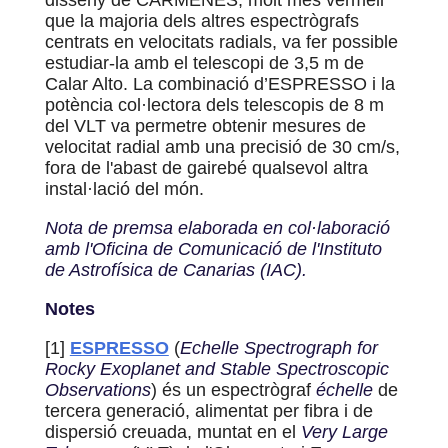
disseny de CARMENES, molt més vermell
que la majoria dels altres espectrògrafs
centrats en velocitats radials, va fer possible
estudiar-la amb el telescopi de 3,5 m de
Calar Alto. La combinació d’ESPRESSO i la
potència col·lectora dels telescopis de 8 m
del VLT va permetre obtenir mesures de
velocitat radial amb una precisió de 30 cm/s,
fora de l'abast de gairebé qualsevol altra
instal·lació del món.
Nota de premsa elaborada en col·laboració
amb l'Oficina de Comunicació de l'Instituto
de Astrofísica de Canarias (IAC).
Notes
[1]
ESPRESSO
(
Echelle Spectrograph for
Rocky Exoplanet and Stable Spectroscopic
Observations
) és un espectrògraf
échelle
de
tercera generació, alimentat per fibra i de
dispersió creuada, muntat en el
Very Large