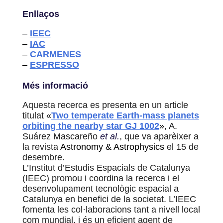
Enllaços
–
IEEC
–
IAC
–
CARMENES
–
ESPRESSO
Més informació
Aquesta recerca es presenta en un article
titulat
«
Two temperate Earth-mass planets
orbiting the nearby star GJ 1002
»
,
A.
Suárez Mascareño
et al.
, que va aparèixer a
la revista
Astronomy & Astrophysics
el 15 de
desembre.
L’Institut d’Estudis Espacials de Catalunya
(IEEC) promou i coordina la recerca i el
desenvolupament tecnològic espacial a
Catalunya en benefici de la societat. L’IEEC
fomenta les col·laboracions tant a nivell local
com mundial, i és un eficient agent de