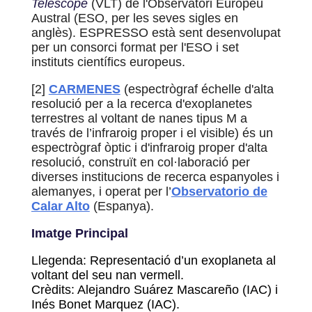
Telescope
(VLT) de l'Observatori Europeu
Austral (ESO, per les seves sigles en
anglès). ESPRESSO està sent desenvolupat
per un consorci format per l'ESO i set
instituts científics europeus.
[2]
CARMENES
(espectrògraf échelle d'alta
resolució per a la recerca d'exoplanetes
terrestres al voltant de nanes tipus M a
través de l’infraroig proper i el visible) és un
espectrògraf òptic i d'infraroig proper d'alta
resolució, construït en col·laboració per
diverses institucions de recerca espanyoles i
alemanyes, i operat per l’
Observatorio de
Calar Alto
(Espanya).
Imatge Principal
Llegenda: Representació d’un exoplaneta al
voltant del seu nan vermell.
Crèdits: Alejandro Suárez Mascareño (IAC) i
Inés Bonet Marquez (IAC).