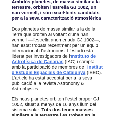
Ambdós planetes, de massa similar a la
terrestre, orbiten l'estrella GJ 1002, un
nan vermell, i són excel·lents candidats
per a la seva caracterització atmosfèrica
Dos planetes de massa similar a la de la
Terra que orbiten al voltant d'una nan
vermell —l'estrella ano
menada GJ 1002—,
han estat trobats recentment per un equip
internacional d'astrònoms. L'estudi està
liderat per investigadors de l'
Instituto de
Astrofísica de Canarias
(IAC) i
compta
amb la participació de membres de l'
Institut
d'Estudis Espacials de Catalunya
(IEEC).
L'article ha estat acceptat per a la seva
publicació a la revista Astronomy &
Astrophysics.
Els nous planetes orbiten l’estel proper GJ
1002, situat a menys de 16 anys llum del
sistema solar.
Tots dos tenen masses
similars a la terrestre i es troben en la