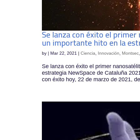
Se lanza con éxito el primer
un importante hito en la es
by
|
Mar 22, 2021
|
Ciencia
,
Innovación
,
Montsec
Se lanza con éxito el primer nanosatéli
estrategia NewSpace de Cataluña 2021
con éxito hoy, 22 de marzo de 2021, de