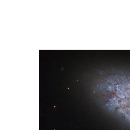
IEEC
Inve